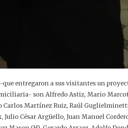
 -que entregaron a sus visitantes un proyec
omiciliaria- son Alfredo Astiz, Mario Marco
o Carlos Martínez Ruiz, Raúl Guglielminett
, Julio César Argüello, Juan Manuel Cordero
ez Mason (H), Gerardo Arraez, Adolfo Don