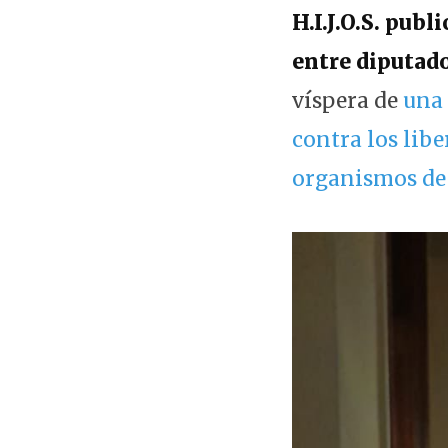
H.I.J.O.S. publ
entre diputado
víspera de
una 
contra los libe
organismos de