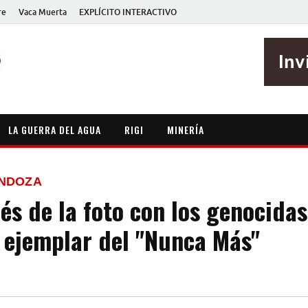
re
Vaca Muerta
EXPLÍCITO INTERACTIVO
EXPLÍCITO
Periodismo sin maripositas
LA GUERRA DEL AGUA
RIGI
MINERÍA
ENDOZA
és de la foto con los genocidas
 ejemplar del "Nunca Más"