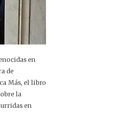
genocidas en
ra de
a Más, el libro
obre la
curridas en