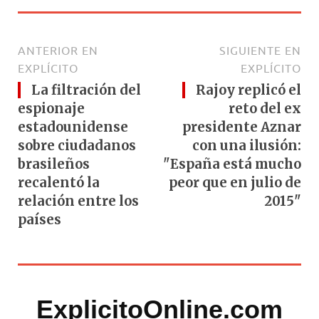
ANTERIOR EN
SIGUIENTE EN
EXPLÍCITO
EXPLÍCITO
La filtración del
Rajoy replicó el
espionaje
reto del ex
estadounidense
presidente Aznar
sobre ciudadanos
con una ilusión:
brasileños
"España está mucho
recalentó la
peor que en julio de
relación entre los
2015"
países
ExplicitoOnline.com