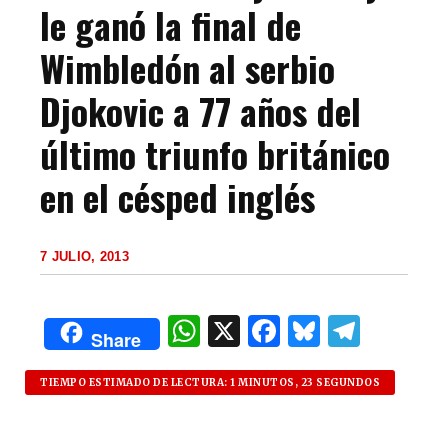
le ganó la final de
Wimbledón al serbio
Djokovic a 77 años del
último triunfo británico
en el césped inglés
7 JULIO, 2013
W
X
F
B
T
Share
h
a
lu
el
at
c
es
e
TIEMPO ESTIMADO DE LECTURA: 1 MINUTOS, 23 SEGUNDOS
s
e
k
g