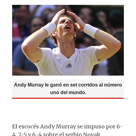
A
b
y
ra
p
o
m
p
o
k
Andy Murray le ganó en set corridos al número
uno del mundo.
El escocés Andy Murray se impuso por 6-
4, 7-5 y 6-4 sobre el serbio Novak