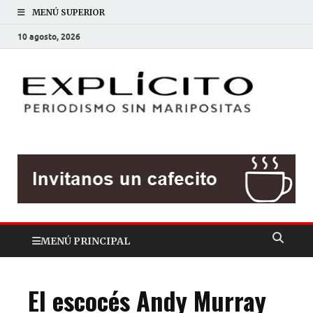
MENÚ SUPERIOR
10 agosto, 2026
EXP
Periodis
sin
mariposit
MENÚ PRINCIPAL
El escocés Andy Murray