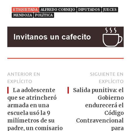
ETIQUETADA
ALFREDO CORNEJO
DIPUTADOS
JUECES
MENDOZA
POLÍTICA
ANTERIOR EN
SIGUIENTE EN
EXPLÍCITO
EXPLÍCITO
La adolescente
Salida punitiva: el
que se atrincheró
Gobierno
armada en una
endurecerá el
escuela usó la 9
Código
milímetros de su
Contravencional
padre, un comisario
para