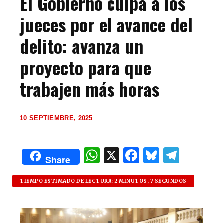
El Gobierno culpa a los
jueces por el avance del
delito: avanza un
proyecto para que
trabajen más horas
10 SEPTIEMBRE, 2025
W
X
F
B
T
Share
h
a
lu
el
at
c
es
e
TIEMPO ESTIMADO DE LECTURA: 2 MINUTOS, 7 SEGUNDOS
s
e
k
g
A
b
y
ra