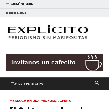
MENÚ SUPERIOR
8 agosto, 2026
EXP
Periodis
sin
mariposit
MENÚ PRINCIPAL
MENDOZA EN UNA PROFUNDA CRISIS