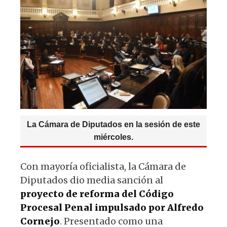
p
o
m
p
o
k
La Cámara de Diputados en la sesión de este
miércoles.
Con mayoría oficialista, la Cámara de
Diputados dio media sanción al
proyecto de reforma del Código
Procesal Penal impulsado por Alfredo
Cornejo
. Presentado como una