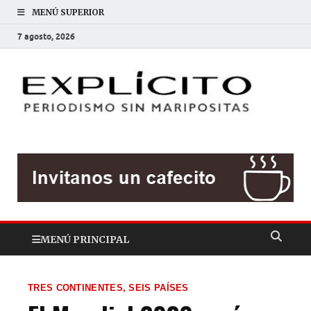
MENÚ SUPERIOR
7 agosto, 2026
EXP
Periodis
sin
mariposit
MENÚ PRINCIPAL
TRES CONTINENTES, SEIS PAÍSES