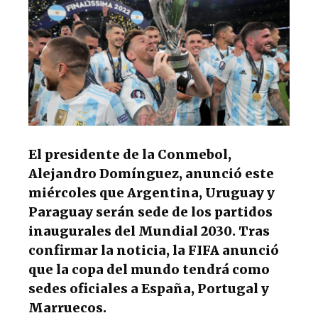
p
o
m
p
o
k
El presidente de la Conmebol,
Alejandro Domínguez, anunció este
miércoles que Argentina, Uruguay y
Paraguay serán sede de los partidos
inaugurales del Mundial 2030. Tras
confirmar la noticia, la FIFA anunció
que la copa del mundo tendrá como
sedes oficiales a España, Portugal y
Marruecos.