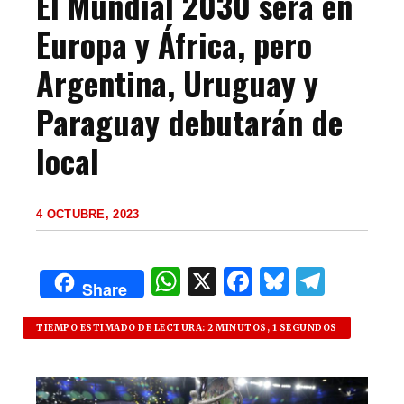
El Mundial 2030 será en
Europa y África, pero
Argentina, Uruguay y
Paraguay debutarán de
local
4 OCTUBRE, 2023
W
X
F
B
T
Share
h
a
lu
el
at
c
es
e
TIEMPO ESTIMADO DE LECTURA: 2 MINUTOS, 1 SEGUNDOS
s
e
k
g
A
b
y
ra