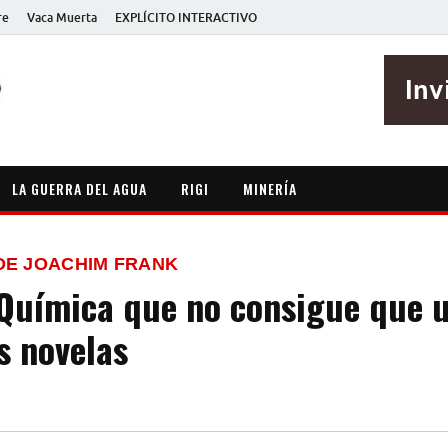
re
Vaca Muerta
EXPLÍCITO INTERACTIVO
EXPLÍCITO
Periodismo sin maripositas
LA GUERRA DEL AGUA
RIGI
MINERÍA
DE JOACHIM FRANK
 Química que no consigue que u
s novelas