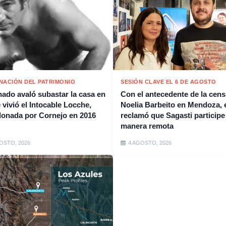
NACIÓN DEL PATRIMONIO
SESIÓN CLAVE EL 6 DE AGOSTO
nado avaló subastar la casa en
Con el antecedente de la cens
 vivió el Intocable Locche,
Noelia Barbeito en Mendoza, e
onada por Cornejo en 2016
reclamó que Sagasti participe
manera remota
OSTO, 2026
4 AGOSTO, 2026