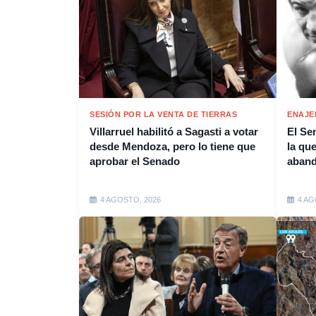
SESIÓN POR LA VENTA DE TIERRAS
ENAJE
Villarruel habilitó a Sagasti a votar
El Se
desde Mendoza, pero lo tiene que
la que
aprobar el Senado
aband
4 AGOSTO, 2026
4 AG