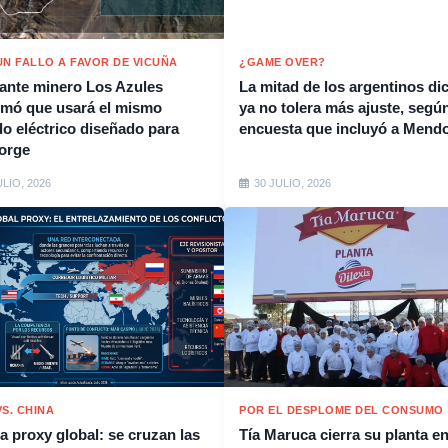
UN FALLO A FAVOR DE VICUÑA
¿GAME OVER?
gante minero Los Azules
La mitad de los argentinos di
rmó que usará el mismo
ya no tolera más ajuste, segú
do eléctrico diseñado para
encuesta que incluyó a Mend
orge
ULIO, 2026
30 JULIO, 2026
S. CHINA
POR EL DESPLOME DEL CONSUMO
a proxy global: se cruzan las
Tía Maruca cierra su planta e