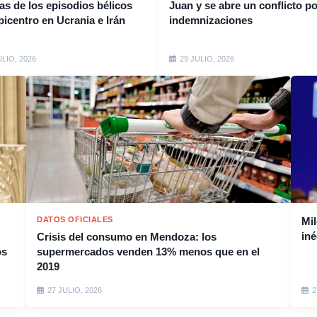
s de los episodios bélicos
Juan y se abre un conflicto po
picentro en Ucrania e Irán
indemnizaciones
ULIO, 2026
29 JULIO, 2026
DATOS OFICIALES
Mil
iné
Crisis del consumo en Mendoza: los
os
supermercados venden 13% menos que en el
2019
27 JULIO, 2026
2