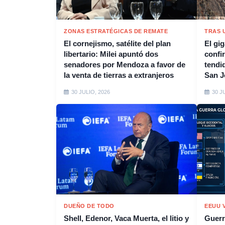
ZONAS ESTRATÉGICAS DE REMATE
TRAS 
El cornejismo, satélite del plan
El gi
libertario: Milei apuntó dos
confi
senadores por Mendoza a favor de
tendi
la venta de tierras a extranjeros
San J
30 JULIO, 2026
30 J
DUEÑO DE TODO
EEUU V
Shell, Edenor, Vaca Muerta, el litio y
Guerr