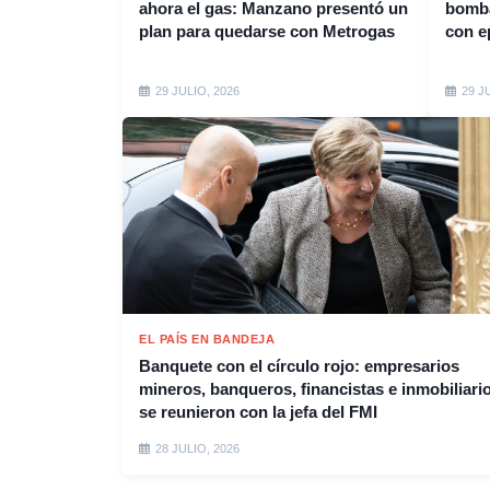
ahora el gas: Manzano presentó un
bomba
plan para quedarse con Metrogas
con e
29 JULIO, 2026
29 J
EL PAÍS EN BANDEJA
Banquete con el círculo rojo: empresarios
mineros, banqueros, financistas e inmobiliari
se reunieron con la jefa del FMI
28 JULIO, 2026