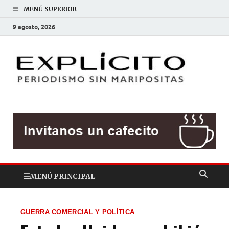
MENÚ SUPERIOR
9 agosto, 2026
EXP
Periodis
sin
mariposit
MENÚ PRINCIPAL
GUERRA COMERCIAL Y POLÍTICA