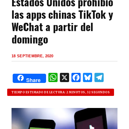
Estados Unidos prohibió
las apps chinas TikTok y
WeChat a partir del
domingo
18 SEPTIEMBRE, 2020
W
X
F
B
T
Share
h
a
lu
el
at
c
es
e
TIEMPO ESTIMADO DE LECTURA: 2 MINUTOS, 32 SEGUNDOS
s
e
k
g
A
b
y
ra
p
o
m