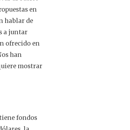
ropuestas en
n hablar de
 a juntar
n ofrecido en
 Nos han
quiere mostrar
 tiene fondos
ólares, la