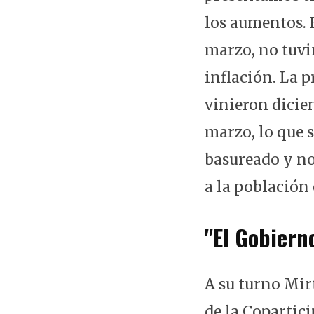
los aumentos. 
marzo, no tuvi
inflación. La 
vinieron dicie
marzo, lo que s
basureado y no
a la población 
"El Gobiern
A su turno Mir
de la Copartic