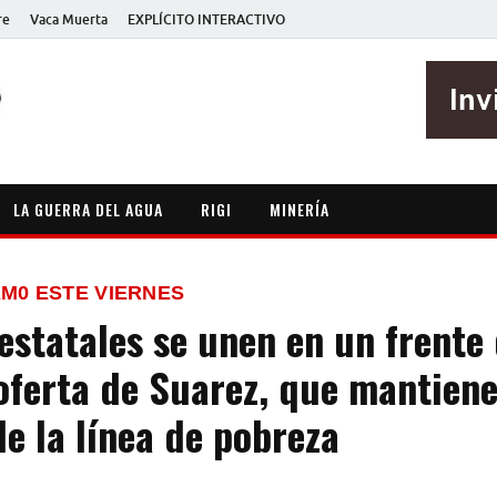
re
Vaca Muerta
EXPLÍCITO INTERACTIVO
EXPLÍCITO
Periodismo sin maripositas
LA GUERRA DEL AGUA
RIGI
MINERÍA
KM0 ESTE VIERNES
estatales se unen en un frente
oferta de Suarez, que mantiene
e la línea de pobreza