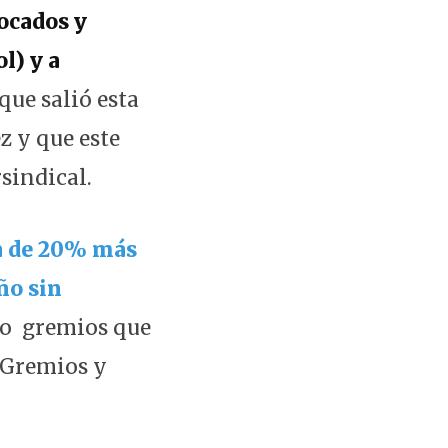
ocados y
l) y a
 que salió esta
z y que este
sindical.
a de 20% más
ño sin
bo gremios que
y Gremios y