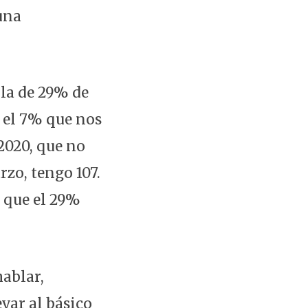
una
.
bla de 29% de
 el 7% que nos
2020, que no
zo, tengo 107.
r que el 29%
hablar,
var al básico