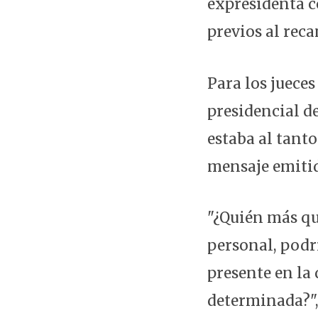
expresidenta c
previos al rec
Para los jueces
presidencial d
estaba al tant
mensaje emitid
"¿Quién más que
personal, podrí
presente en la
determinada?",