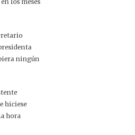
 en los meses
cretario
presidenta
ubiera ningún
stente
e hiciese
na hora