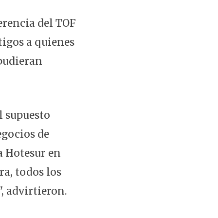
erencia del TOF
tigos a quienes
pudieran
al supuesto
egocios de
sa Hotesur en
ra, todos los
, advirtieron.