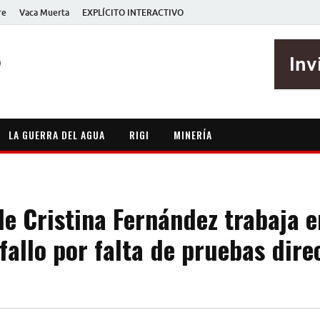
re
Vaca Muerta
EXPLÍCITO INTERACTIVO
EXPLÍCITO
Periodismo sin maripositas
LA GUERRA DEL AGUA
RIGI
MINERÍA
de Cristina Fernández trabaja e
fallo por falta de pruebas dire