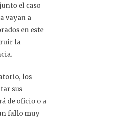
junto el caso
ra vayan a
orados en este
ruir la
cia.
torio, los
tar sus
á de oficio o a
 un fallo muy