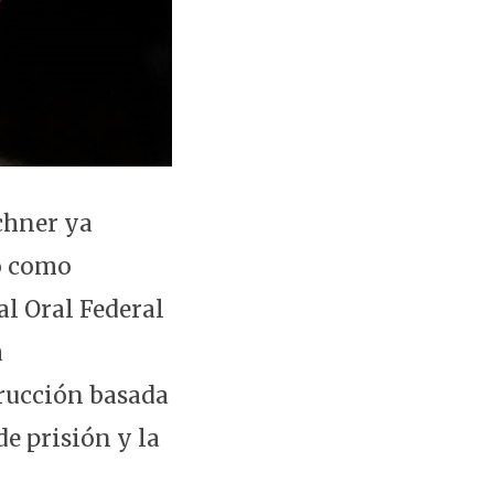
chner ya
do como
al Oral Federal
a
trucción basada
de prisión y la