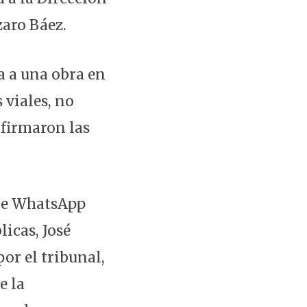
zaro Báez.
a a una obra en
 viales, no
afirmaron las
 de WhatsApp
licas, José
or el tribunal,
e la