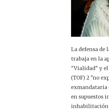
La defensa de 
trabaja en la 
"Vialidad" y el
(TOF) 2 "no ex
exmandataria e
en supuestos in
inhabilitación 