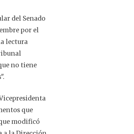
ular del Senado
iembre por el
a lectura
Tribunal
que no tiene
".
 Vicepresidenta
amentos que
(que modificó
 a la Dirección