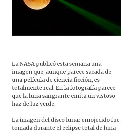
A
b
y
ra
k
p
o
m
p
o
k
La NASA publicó esta semana una
imagen que, aunque parece sacada de
una película de ciencia ficción, es
totalmente real. En la fotografía parece
que la luna sangrante emita un vistoso
haz de luz verde.
La imagen del disco lunar enrojecido fue
tomada durante el eclipse total de luna