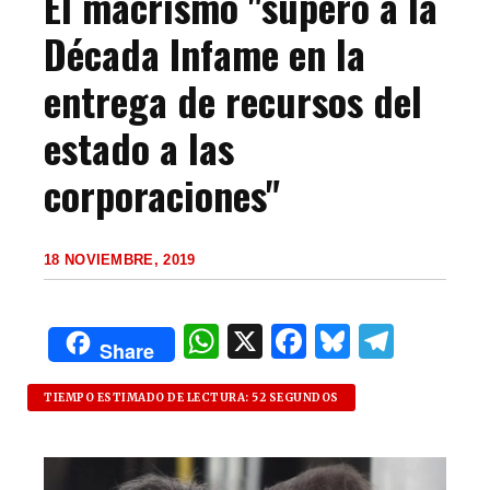
El macrismo "superó a la
Década Infame en la
entrega de recursos del
estado a las
corporaciones"
18 NOVIEMBRE, 2019
W
X
F
B
T
Share
h
a
lu
el
at
c
es
e
TIEMPO ESTIMADO DE LECTURA: 52 SEGUNDOS
s
e
k
g
A
b
y
ra