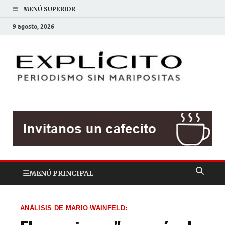
MENÚ SUPERIOR
9 agosto, 2026
EXP
Periodis
sin
mariposit
MENÚ PRINCIPAL
ANÁLISIS DE MARIO WAINFELD: