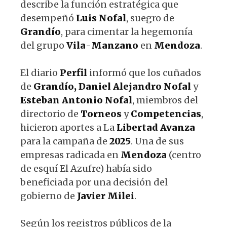
describe la función estratégica que
desempeñó
Luis
Nofal
, suegro de
Grandío
, para cimentar la hegemonía
del grupo
Vila
-
Manzano
en
Mendoza
.
El diario
Perfil
informó que los cuñados
de
Grandío,
Daniel
Alejandro
Nofal
y
Esteban
Antonio
Nofal
, miembros del
directorio de
Torneos
y
Competencias
,
hicieron aportes a La
Libertad
Avanza
para la campaña de
2025
. Una de sus
empresas radicada en
Mendoza
(centro
de esquí El Azufre) había sido
beneficiada por una decisión del
gobierno de
Javier
Milei
.
Según los registros públicos de la