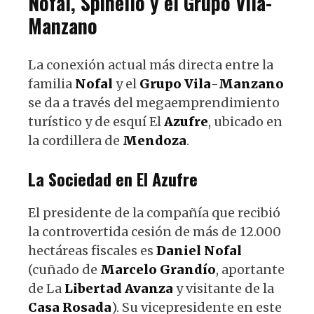
Nofal
,
Spinello
y el
Grupo
Vila
-
Manzano
La conexión actual más directa entre la
familia
Nofal
y el
Grupo
Vila
-
Manzano
se da a través del megaemprendimiento
turístico y de esquí El
Azufre
, ubicado en
la cordillera de
Mendoza
.
La Sociedad en El Azufre
El presidente de la compañía que recibió
la controvertida cesión de más de 12.000
hectáreas fiscales es
Daniel
Nofal
(cuñado de
Marcelo
Grandío
, aportante
de La
Libertad
Avanza
y visitante de la
Casa
Rosada
). Su vicepresidente en este