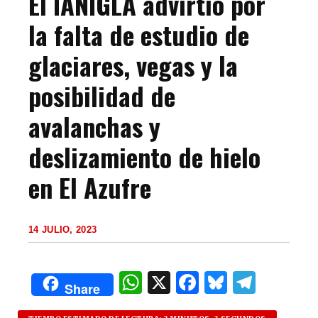
El IANIGLA advirtió por
la falta de estudio de
glaciares, vegas y la
posibilidad de
avalanchas y
deslizamiento de hielo
en El Azufre
14 JULIO, 2023
W
X
F
B
T
Share
h
a
lu
el