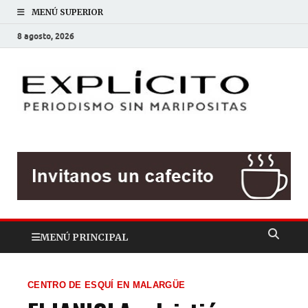
MENÚ SUPERIOR
8 agosto, 2026
EXP
Periodis
sin
mariposit
MENÚ PRINCIPAL
CENTRO DE ESQUÍ EN MALARGÜE