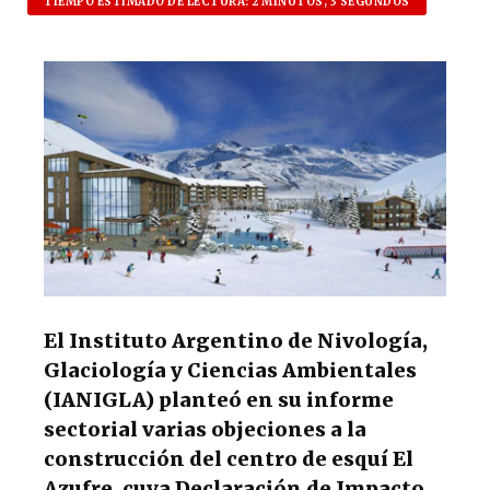
at
c
es
e
TIEMPO ESTIMADO DE LECTURA: 2 MINUTOS, 3 SEGUNDOS
s
e
k
g
A
b
y
ra
p
o
m
p
o
k
El Instituto Argentino de Nivología,
Glaciología y Ciencias Ambientales
(IANIGLA) planteó en su informe
sectorial varias objeciones a la
construcción del centro de esquí El
Azufre, cuya Declaración de Impacto