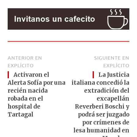
ANTERIOR EN
SIGUIENTE EN
EXPLÍCITO
EXPLÍCITO
Activaron el
La Justicia
Alerta Sofía por una
italiana concedió la
recién nacida
extradición del
robada en el
excapellán
hospital de
Reverberi Boschi y
Tartagal
podrá ser juzgado
por crímenes de
lesa humanidad en