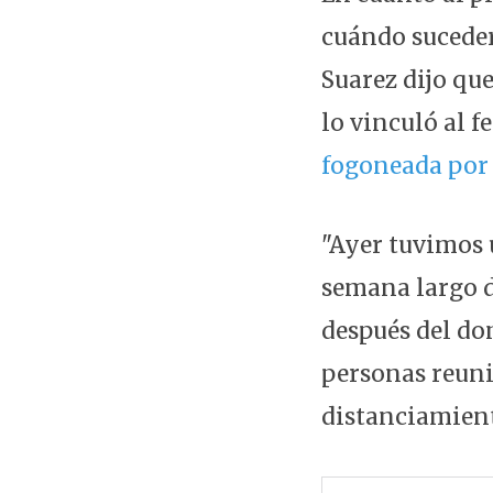
cuándo sucede
Suarez dijo qu
lo vinculó al f
fogoneada por 
"Ayer tuvimos u
semana largo d
después del do
personas reuni
distanciamient