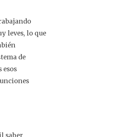
rabajando
y leves, lo que
mbién
stema de
s esos
 funciones
il saber