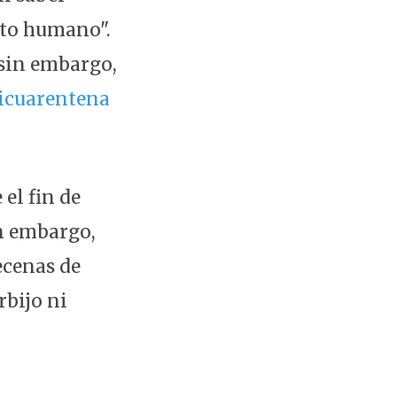
nto humano".
 sin embargo,
icuarentena
 el fin de
in embargo,
ecenas de
rbijo ni