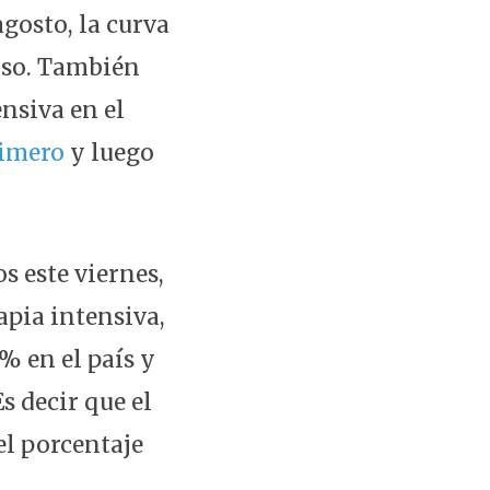
agosto, la curva
nso. También
nsiva en el
rimero
y luego
s este viernes,
apia intensiva,
% en el país y
s decir que el
l porcentaje