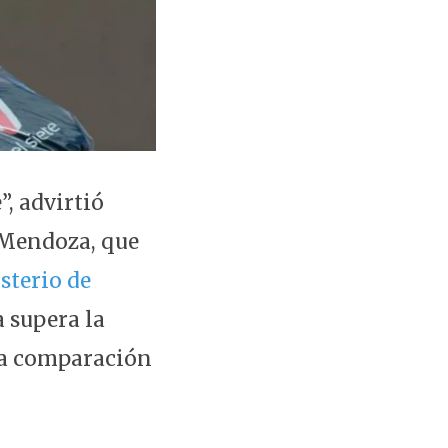
”, advirtió
e Mendoza, que
sterio de
 supera la
la comparación