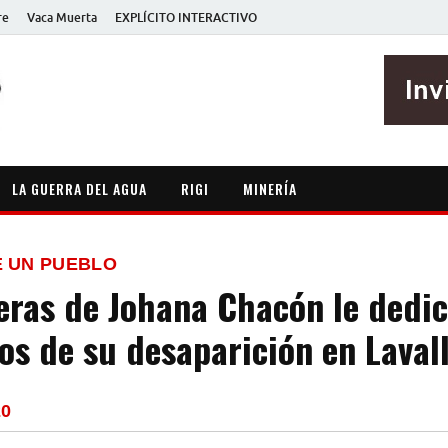
re
Vaca Muerta
EXPLÍCITO INTERACTIVO
EXPLÍCITO
Periodismo sin maripositas
LA GUERRA DEL AGUA
RIGI
MINERÍA
E UN PUEBLO
ras de Johana Chacón le dedi
os de su desaparición en Laval
20