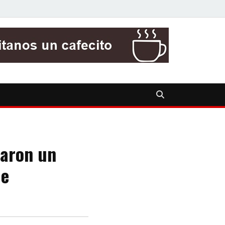
caron un
le