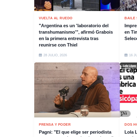
VUELTA AL RUEDO
BAILE
"Argentina es un 'laboratorio del
Impres
transhumanismo'", afirmó Grabois
en Tim
en la primera entrevista tras
Selec
reunirse con Thiel
28 JULIO, 2026
16 J
PRENSA Y PODER
DOS H
Pagni: "El que elige ser periodista
Lola 