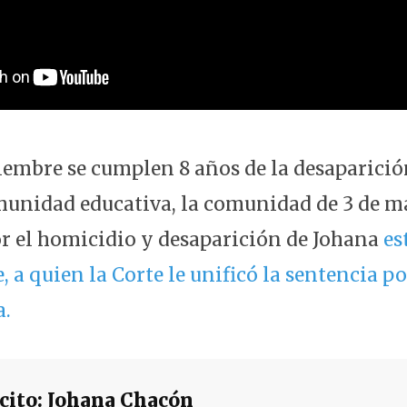
tiembre se cumplen 8 años de la desaparici
unidad educativa, la comunidad de 3 de ma
or el homicidio y desaparición de Johana
es
a quien la Corte le unificó la sentencia po
a.
cito: Johana Chacón