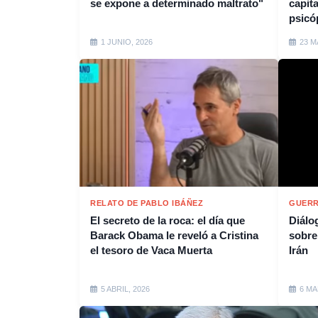
se expone a determinado maltrato"
capit
psicó
1 JUNIO, 2026
23 M
RELATO DE PABLO IBÁÑEZ
GUERR
El secreto de la roca: el día que
Diálo
Barack Obama le reveló a Cristina
sobre
el tesoro de Vaca Muerta
Irán
5 ABRIL, 2026
6 MA