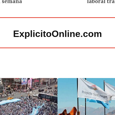
a semana
laboral tra
ExplicitoOnline.com