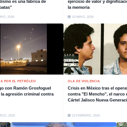
alismo es una fábrica de
ejercicio de valor y dignificac
patas"
la memoria
AYO, 2026
10 MAYO, 2026
A POR EL PETRÓLEO
OLA DE VIOLENCIA
go con Ramón Grosfoguel
Crisis en México tras el opera
 la agresión criminal contra
contra "El Mencho", el narco 
Cártel Jalisco Nueva Generac
RZO, 2026
23 FEBRERO, 2026