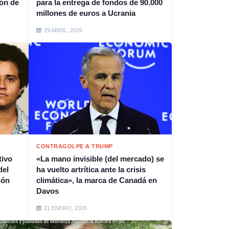
ión de
para la entrega de fondos de 90.000
millones de euros a Ucrania
29 ABRIL, 2026
CONTRAGOLPE A TRUMP
tivo
«La mano invisible (del mercado) se
del
ha vuelto artrítica ante la crisis
ión
climática», la marca de Canadá en
Davos
21 ENERO, 2026