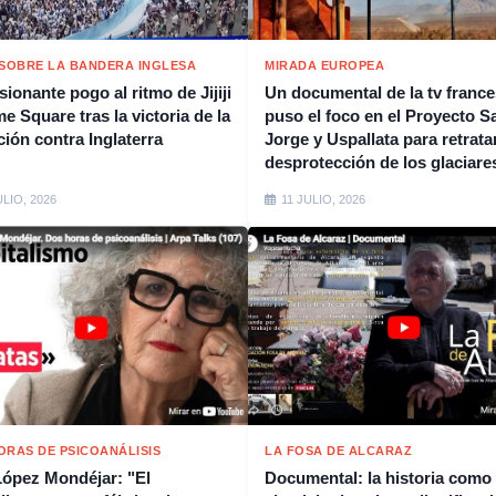
 SOBRE LA BANDERA INGLESA
MIRADA EUROPEA
ionante pogo al ritmo de Jijiji
Un documental de la tv franc
e Square tras la victoria de la
puso el foco en el Proyecto S
ción contra Inglaterra
Jorge y Uspallata para retratar
desprotección de los glaciare
ULIO, 2026
11 JULIO, 2026
ORAS DE PSICOANÁLISIS
LA FOSA DE ALCARAZ
López Mondéjar: "El
Documental: la historia como