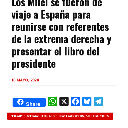
Los Milei se fueron de
viaje a España para
reunirse con referentes
de la extrema derecha y
presentar el libro del
presidente
16 MAYO, 2024
W
X
F
B
T
Share
h
a
lu
el
at
c
es
e
TIEMPO ESTIMADO DE LECTURA: 1 MINUTOS, 50 SEGUNDOS