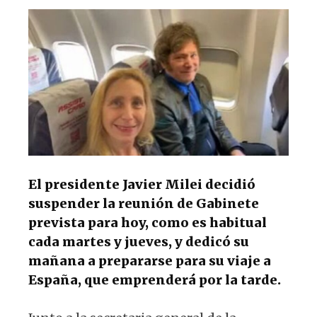
s
e
k
g
A
b
y
ra
p
o
m
p
o
k
El presidente Javier Milei decidió
suspender la reunión de Gabinete
prevista para hoy, como es habitual
cada martes y jueves, y dedicó su
mañana a prepararse para su viaje a
España, que emprenderá por la tarde.