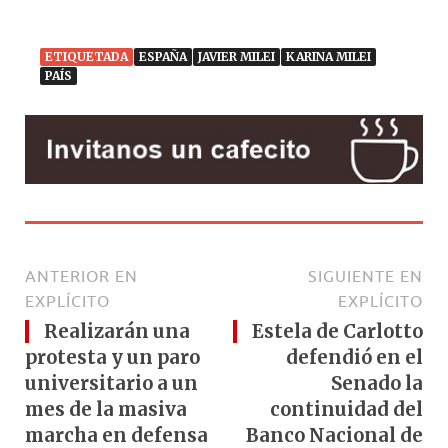
ETIQUETADA
ESPAÑA
JAVIER MILEI
KARINA MILEI
PAÍS
ANTERIOR EN
SIGUIENTE EN
EXPLÍCITO
EXPLÍCITO
Realizarán una
Estela de Carlotto
protesta y un paro
defendió en el
universitario a un
Senado la
mes de la masiva
continuidad del
marcha en defensa
Banco Nacional de