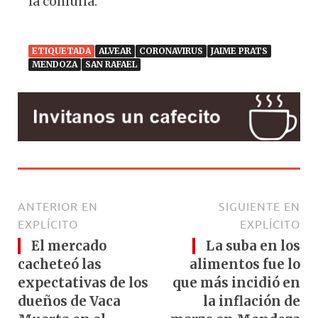
la comuna.
ETIQUETADA
ALVEAR
CORONAVIRUS
JAIME PRATS
MENDOZA
SAN RAFAEL
ANTERIOR EN
SIGUIENTE EN
EXPLÍCITO
EXPLÍCITO
El mercado
La suba en los
cacheteó las
alimentos fue lo
expectativas de los
que más incidió en
dueños de Vaca
la inflación de