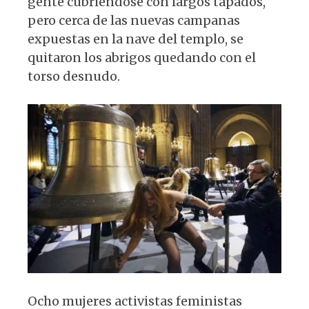
gente cubriéndose con largos tapados,
A
b
y
ra
pero cerca de las nuevas campanas
p
o
m
expuestas en la nave del templo, se
p
o
quitaron los abrigos quedando con el
k
torso desnudo.
Ocho mujeres activistas feministas