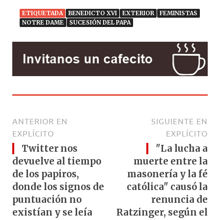
ETIQUETADA
BENEDICTO XVI
EXTERIOR
FEMINISTAS
NOTRE DAME
SUCESIÓN DEL PAPA
ANTERIOR EN
SIGUIENTE EN
EXPLÍCITO
EXPLÍCITO
Twitter nos
"La lucha a
devuelve al tiempo
muerte entre la
de los papiros,
masonería y la fé
donde los signos de
católica" causó la
puntuación no
renuncia de
existían y se leía
Ratzinger, según el