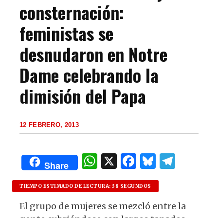
consternación:
feministas se
desnudaron en Notre
Dame celebrando la
dimisión del Papa
12 FEBRERO, 2013
W
X
F
B
T
Share
h
a
lu
el
at
c
es
e
TIEMPO ESTIMADO DE LECTURA: 38 SEGUNDOS
s
e
k
g
El grupo de mujeres se mezcló entre la