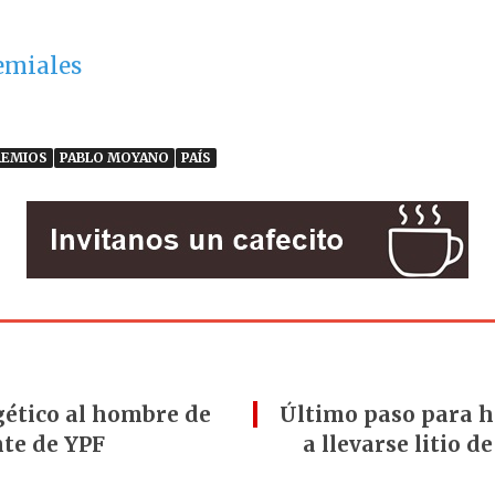
emiales
REMIOS
PABLO MOYANO
PAÍS
gético al hombre de
Último paso para h
nte de YPF
a llevarse litio d