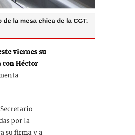
ro de la mesa chica de la CGT.
ste viernes su
a con Héctor
umenta
Secretario
das por la
a su firma y a