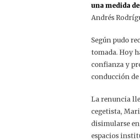
una medida de 
Andrés Rodríg
Según pudo rec
tomada. Hoy ha
confianza y pre
conducción de
La renuncia ll
cegetista, Mar
disimularse en
espacios insti