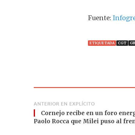
Fuente:
Infogr
ETIQUETADA
CGT
G
ANTERIOR EN EXPLÍCITO
Cornejo recibe en un foro ener
Paolo Rocca que Milei puso al fre