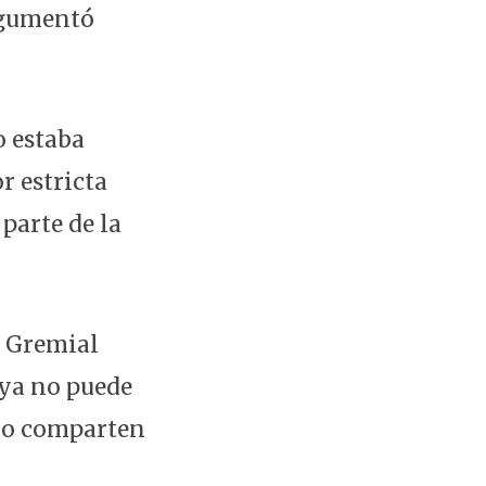
rgumentó
o estaba
r estricta
parte de la
o Gremial
 ya no puede
 no comparten