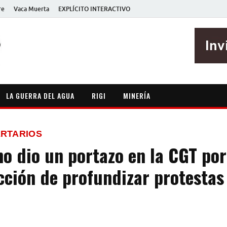
re
Vaca Muerta
EXPLÍCITO INTERACTIVO
EXPLÍCITO
Periodismo sin maripositas
LA GUERRA DEL AGUA
RIGI
MINERÍA
ERTARIOS
o dio un portazo en la CGT por
cción de profundizar protestas