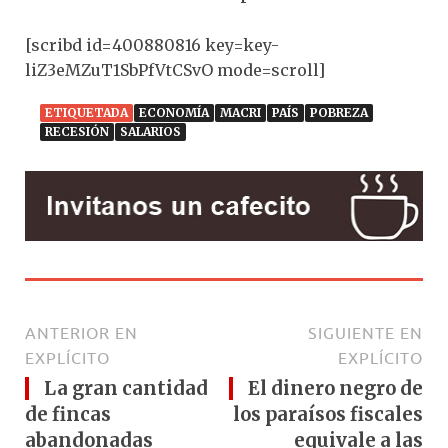
[scribd id=400880816 key=key-
liZ3eMZuT1SbPfVtCSvO mode=scroll]
ETIQUETADA
ECONOMÍA
MACRI
PAÍS
POBREZA
RECESIÓN
SALARIOS
ANTERIOR EN
SIGUIENTE EN
EXPLÍCITO
EXPLÍCITO
La gran cantidad
El dinero negro de
de fincas
los paraísos fiscales
abandonadas
equivale a las