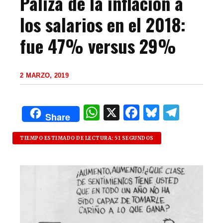
Paliza de la inflación a
los salarios en el 2018:
fue 47% versus 29%
2 MARZO, 2019
W
X
F
B
T
Share
h
a
lu
el
at
c
es
e
TIEMPO ESTIMADO DE LECTURA: 51 SEGUNDOS
s
e
k
g
A
b
y
ra
p
o
m
p
o