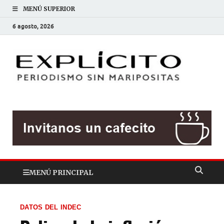
MENÚ SUPERIOR
6 agosto, 2026
EXP
Periodis
sin
mariposit
MENÚ PRINCIPAL
DATOS DEL INDEC