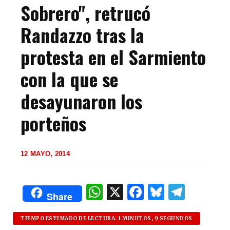
Sobrero", retrucó
Randazzo tras la
protesta en el Sarmiento
con la que se
desayunaron los
porteños
12 MAYO, 2014
W
X
F
B
T
Share
h
a
lu
el
at
c
es
e
TIEMPO ESTIMADO DE LECTURA: 1 MINUTOS, 9 SEGUNDOS