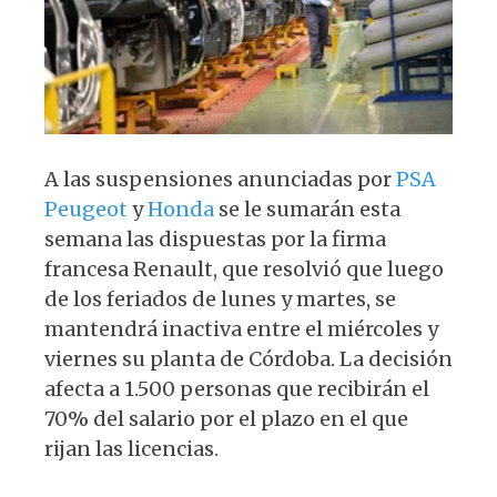
p
o
k
A las suspensiones anunciadas por
PSA
Peugeot
y
Honda
se le sumarán esta
semana las dispuestas por la firma
francesa Renault, que resolvió que luego
de los feriados de lunes y martes, se
mantendrá inactiva entre el miércoles y
viernes su planta de Córdoba. La decisión
afecta a 1.500 personas que recibirán el
70% del salario por el plazo en el que
rijan las licencias.