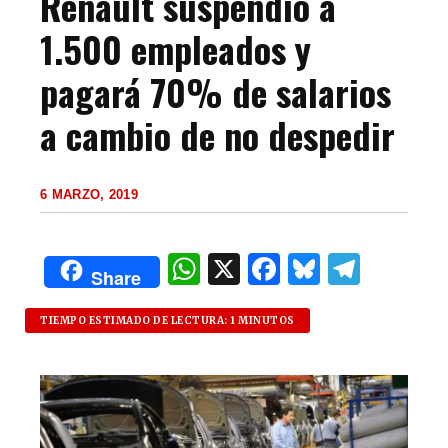
Renault suspendió a
1.500 empleados y
pagará 70% de salarios
a cambio de no despedir
6 MARZO, 2019
W
X
F
B
T
Share
h
a
lu
el
at
c
es
e
TIEMPO ESTIMADO DE LECTURA: 1 MINUTOS
s
e
k
g
A
b
y
ra
p
o
m