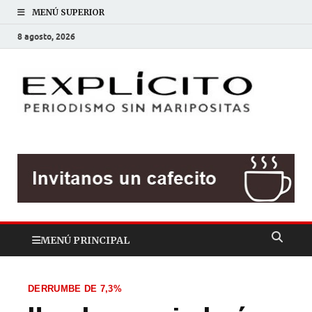
MENÚ SUPERIOR
8 agosto, 2026
EXP
Periodis
sin
mariposit
MENÚ PRINCIPAL
DERRUMBE DE 7,3%