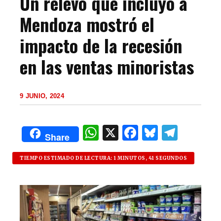
Un relevo que incluyó a
Mendoza mostró el
impacto de la recesión
en las ventas minoristas
9 JUNIO, 2024
W
X
F
B
T
Share
h
a
lu
el
at
c
es
e
TIEMPO ESTIMADO DE LECTURA: 1 MINUTOS, 41 SEGUNDOS
s
e
k
g
A
b
y
ra
p
o
m