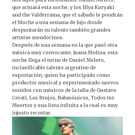
A
b
y
ra
que actuará esta noche, y los Illya Kuryaki
p
o
m
and the Valderrama, que el sábado le pondrán
p
o
el bloche a una semana de lujo donde
k
despuntarán su talento también grandes
artistas mendocinos.
Después de una semana en la que pasó otra
música muy convocante, Juana Molina, esta
noche llega el turno de Daniel Melero,
inclasificable talento argentino de
exportación, quien ha participado como
productor musical y experimentado nuevos
sonidos con músicos de la talla de Gustavo
Cerati, Los Brujos, Babasónicos, Todos tus
Muertos y una lista infinita a la cual es muy
injusto recortar.