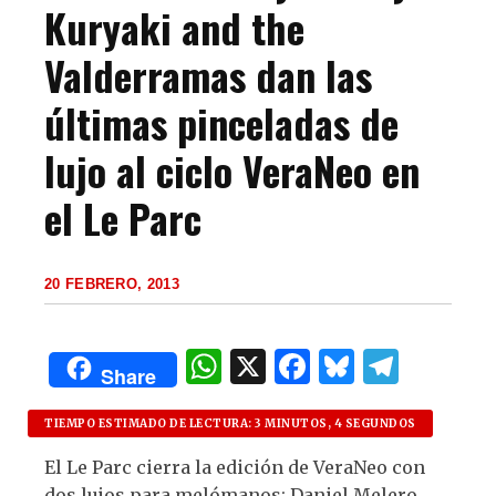
Kuryaki and the
Valderramas dan las
últimas pinceladas de
lujo al ciclo VeraNeo en
el Le Parc
20 FEBRERO, 2013
W
X
F
B
T
Share
h
a
lu
el
at
c
es
e
TIEMPO ESTIMADO DE LECTURA: 3 MINUTOS, 4 SEGUNDOS
s
e
k
g
El Le Parc cierra la edición de VeraNeo con
dos lujos para melómanos: Daniel Melero,