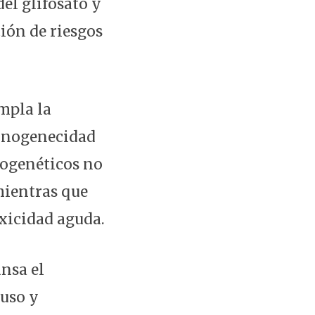
el glifosato y
ción de riesgos
mpla la
cinogenecidad
inogenéticos no
 mientras que
oxicidad aguda.
ansa el
 uso y