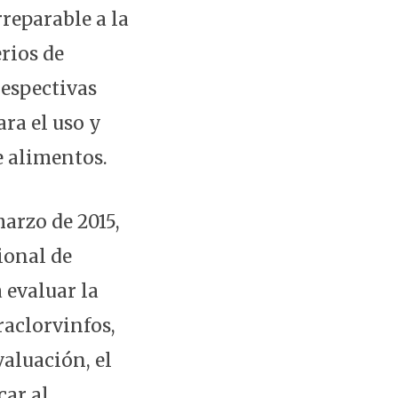
reparable a la
rios de
respectivas
ara el uso y
e alimentos.
arzo de 2015,
ional de
 evaluar la
raclorvinfos,
valuación, el
car al