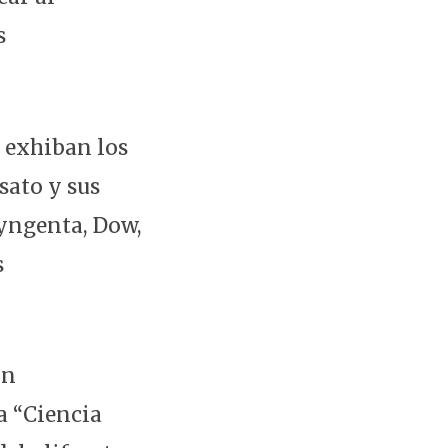
s
e exhiban los
sato y sus
yngenta, Dow,
s
on
a “Ciencia