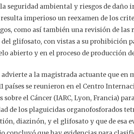
 la seguridad ambiental y riesgos de daño ir
resulta imperioso un reexamen de los crite
sgos, como así también una revisión de las 
del glifosato, con vistas a su prohibición p
elo abierto y en el proceso de producción d
 advierte a la magistrada actuante que en m
11 países se reunieron en el Centro Internac
 sobre el Cáncer (IARC, Lyon, Francia) para
ad de los plaguicidas organofosforados tet
ión, diazinón, y el glifosato y que de esa e
jo concluyó que hay evidencias para clasifi