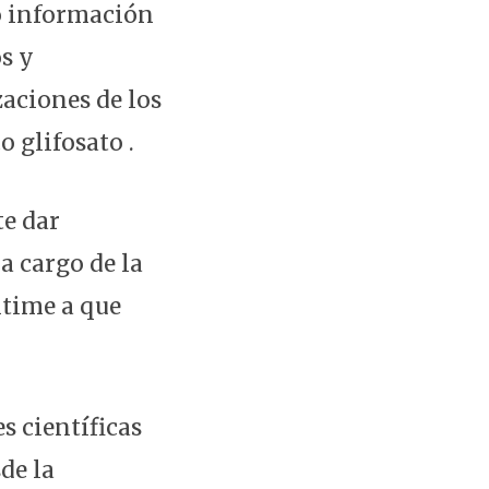
tó información
os y
aciones de los
o glifosato .
te dar
a cargo de la
ntime a que
es científicas
de la