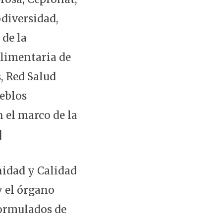
odiversidad,
 de la
Alimentaria de
, Red Salud
eblos
 el marco de la
]
nidad y Calidad
y el órgano
 formulados de