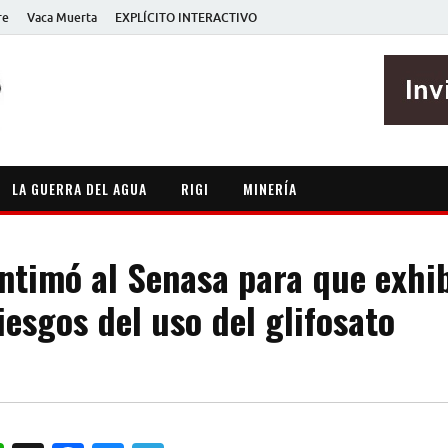
re
Vaca Muerta
EXPLÍCITO INTERACTIVO
EXPLÍCITO
Periodismo sin maripositas
LA GUERRA DEL AGUA
RIGI
MINERÍA
intimó al Senasa para que exhi
iesgos del uso del glifosato