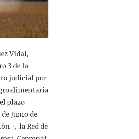
uez Vidal,
o 3 de la
ro judicial por
Agroalimentaria
el plazo
 de Junio de
ión -, la Red de
osa, Cepronat,