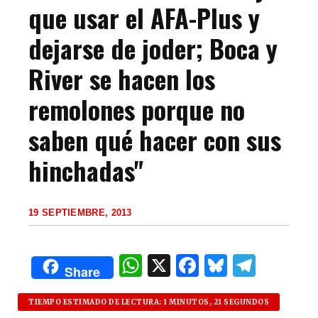
que usar el AFA-Plus y
dejarse de joder; Boca y
River se hacen los
remolones porque no
saben qué hacer con sus
hinchadas"
19 SEPTIEMBRE, 2013
W
X
F
B
T
Share
h
a
lu
el
at
c
es
e
TIEMPO ESTIMADO DE LECTURA: 1 MINUTOS, 21 SEGUNDOS