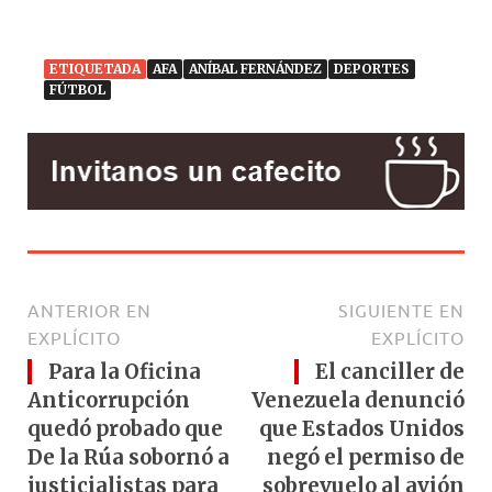
ETIQUETADA
AFA
ANÍBAL FERNÁNDEZ
DEPORTES
FÚTBOL
ANTERIOR EN
SIGUIENTE EN
EXPLÍCITO
EXPLÍCITO
Para la Oficina
El canciller de
Anticorrupción
Venezuela denunció
quedó probado que
que Estados Unidos
De la Rúa sobornó a
negó el permiso de
justicialistas para
sobrevuelo al avión