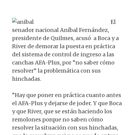
s
e
k
g
A
b
y
ra
El
p
o
m
senador nacional Aníbal Fernández,
p
o
presidente de Quilmes, acusó a Boca y a
k
River de demorar la puesta en práctica
del sistema de control de ingreso a las
canchas AFA-Plus, por “no saber cómo
resolver” la problemática con sus
hinchadas.
“Hay que poner en práctica cuanto antes
el AFA-Plus y dejarse de joder. Y que Boca
y que River, que se están haciendo los
remolones porque no saben cómo
resolver la situación con sus hinchadas,