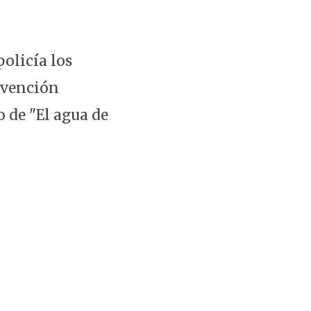
policía los
ervención
o de "El agua de