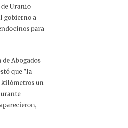
a de Uranio
al gobierno a
mendocinos para
ón de Abogados
stó que "la
s kilómetros un
durante
aparecieron,