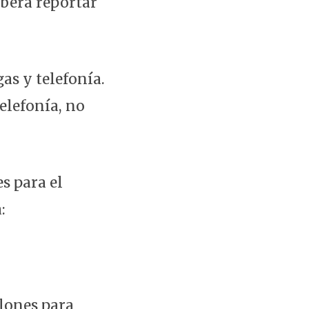
eberá reportar
as y telefonía.
telefonía, no
s para el
:
llones para