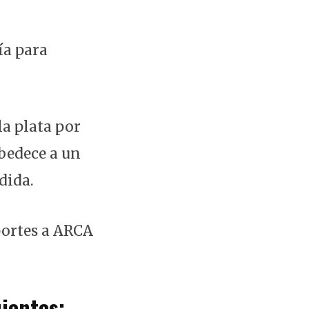
ía para
la plata por
bedece a un
dida.
portes a ARCA
ientes: