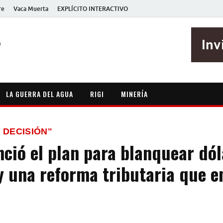
re
Vaca Muerta
EXPLÍCITO INTERACTIVO
EXPLÍCITO
Periodismo sin maripositas
LA GUERRA DEL AGUA
RIGI
MINERÍA
 DECISIÓN"
ció el plan para blanquear dól
y una reforma tributaria que en