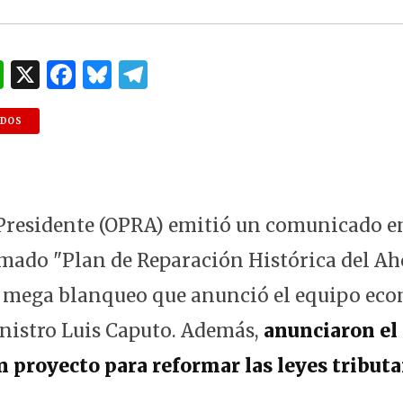
W
X
F
B
T
h
a
lu
el
at
c
es
e
NDOS
s
e
k
g
A
b
y
ra
p
o
m
 Presidente (OPRA) emitió un comunicado en
p
o
lamado "Plan de Reparación Histórica del Ah
k
l mega blanqueo que anunció el equipo ec
nistro Luis Caputo. Además,
anunciaron el 
 proyecto para reformar las leyes tributa