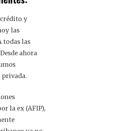
crédito y
oy las
 todas las
 Desde ahora
sumos
 privada.
iones
r la ex (AFIP),
mente