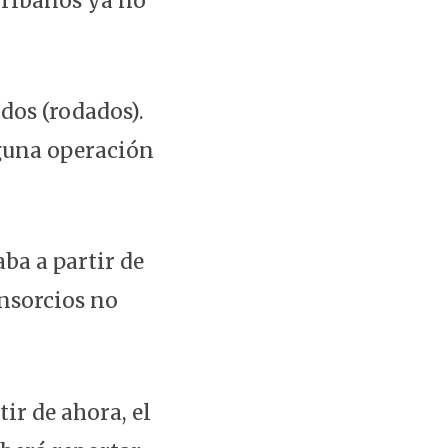
cribanos ya no
dos (rodados).
nguna operación
ba a partir de
onsorcios no
ir de ahora, el