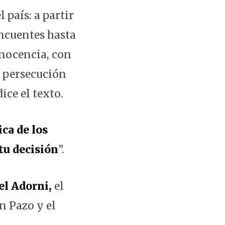
país: a partir
incuentes hasta
inocencia, con
a persecución
ice el texto.
ca de los
 tu decisión
”.
l Adorni,
el
n Pazo y el