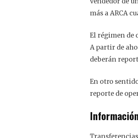
vendedor de un
más a ARCA cua
El régimen de c
A partir de aho
deberán repor
En otro sentido
reporte de ope
Informació
Transferencias