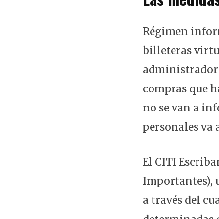
Régimen inform
billeteras vi
administradora
compras que ha
no se van a in
personales va 
El CITI Escrib
Importantes), 
a través del c