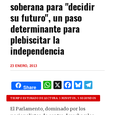
soberana para "decidir
su futuro", un paso
determinante para
plebiscitar la
independencia
23 ENERO, 2013
W
X
F
B
T
Share
h
a
lu
el
at
c
es
e
TIEMPO ESTIMADO DE LECTURA: 3 MINUTOS, 5 SEGUNDOS
s
e
k
g
El Parlamento, dominado por los