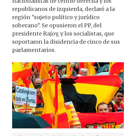
nacionalistas de centro derecha y los
A
b
y
ra
republicanos de izquierda, declaró a la
p
o
m
región "sujeto político y jurídico
p
o
soberano". Se opusieron el PP, del
k
presidente Rajoy, y los socialistas, que
soportaron la disidencia de cinco de sus
parlamentarios.