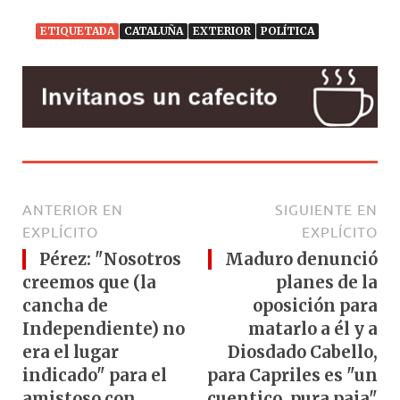
ETIQUETADA
CATALUÑA
EXTERIOR
POLÍTICA
ANTERIOR EN
SIGUIENTE EN
EXPLÍCITO
EXPLÍCITO
Pérez: "Nosotros
Maduro denunció
creemos que (la
planes de la
cancha de
oposición para
Independiente) no
matarlo a él y a
era el lugar
Diosdado Cabello,
indicado" para el
para Capriles es "un
amistoso con
cuentico, pura paja"