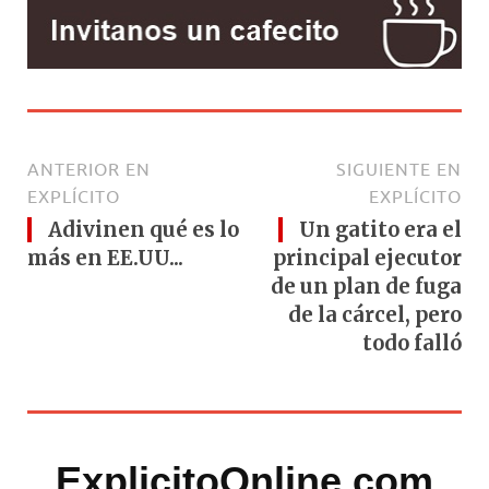
ANTERIOR EN
SIGUIENTE EN
EXPLÍCITO
EXPLÍCITO
Adivinen qué es lo
Un gatito era el
más en EE.UU...
principal ejecutor
de un plan de fuga
de la cárcel, pero
todo falló
ExplicitoOnline.com