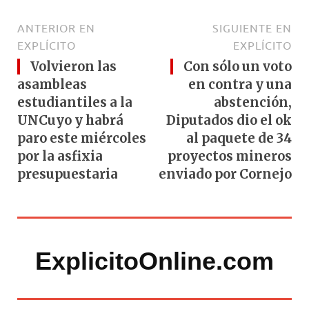
ANTERIOR EN
SIGUIENTE EN
EXPLÍCITO
EXPLÍCITO
Volvieron las
Con sólo un voto
asambleas
en contra y una
estudiantiles a la
abstención,
UNCuyo y habrá
Diputados dio el ok
paro este miércoles
al paquete de 34
por la asfixia
proyectos mineros
presupuestaria
enviado por Cornejo
ExplicitoOnline.com