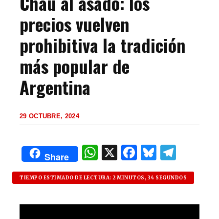
Chau al asado: los
precios vuelven
prohibitiva la tradición
más popular de
Argentina
29 OCTUBRE, 2024
W
X
F
B
T
Share
h
a
lu
el
at
c
es
e
TIEMPO ESTIMADO DE LECTURA: 2 MINUTOS, 34 SEGUNDOS
s
e
k
g
A
b
y
ra