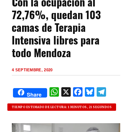
Con la ocupación al
72,76%, quedan 103
camas de Terapia
Intensiva libres para
todo Mendoza
4 SEPTIEMBRE, 2020
W
X
F
B
T
Share
h
a
lu
el
at
c
es
e
TIEMPO ESTIMADO DE LECTURA: 1 MINUTOS, 21 SEGUNDOS
s
e
k
g
A
b
y
ra