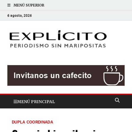
MENÚ SUPERIOR
6 agosto, 2026
EXP
Periodis
sin
mariposit
MENÚ PRINCIPAL
DUPLA COORDINADA