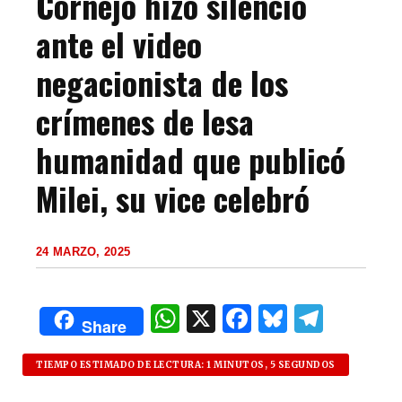
Cornejo hizo silencio
ante el video
negacionista de los
crímenes de lesa
humanidad que publicó
Milei, su vice celebró
24 MARZO, 2025
W
X
F
B
T
Share
h
a
lu
el
at
c
es
e
TIEMPO ESTIMADO DE LECTURA: 1 MINUTOS, 5 SEGUNDOS