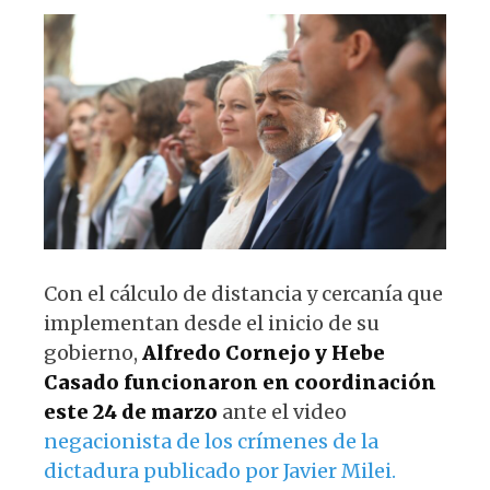
s
e
k
g
A
b
y
ra
p
o
m
p
o
k
Con el cálculo de distancia y cercanía que
implementan desde el inicio de su
gobierno,
Alfredo Cornejo y Hebe
Casado funcionaron en coordinación
este 24 de marzo
ante el video
negacionista de los crímenes de la
dictadura publicado por Javier Milei.