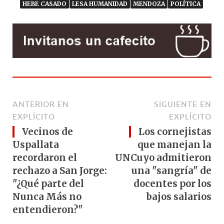
HEBE CASADO
LESA HUMANIDAD
MENDOZA
POLÍTICA
ANTERIOR EN
SIGUIENTE EN
EXPLÍCITO
EXPLÍCITO
Vecinos de
Los cornejistas
Uspallata
que manejan la
recordaron el
UNCuyo admitieron
rechazo a San Jorge:
una "sangría" de
"¿Qué parte del
docentes por los
Nunca Más no
bajos salarios
entendieron?"