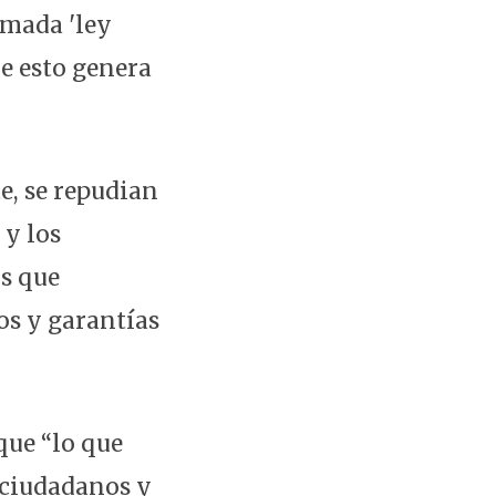
amada 'ley
ue esto genera
e, se repudian
 y los
os que
s y garantías
que “lo que
s ciudadanos y