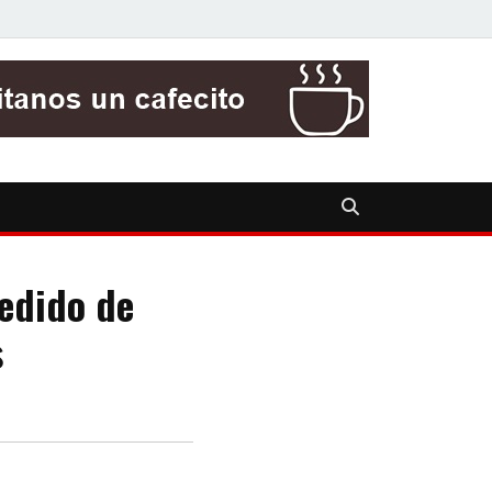
pedido de
s