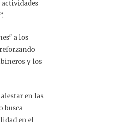
 actividades
”.
es" a los
 reforzando
abineros y los
alestar en las
o busca
lidad en el