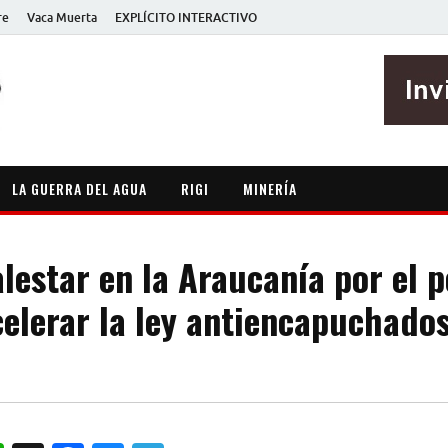
re
Vaca Muerta
EXPLÍCITO INTERACTIVO
EXPLÍCITO
Periodismo sin maripositas
LA GUERRA DEL AGUA
RIGI
MINERÍA
lestar en la Araucanía por el 
celerar la ley antiencapuchado