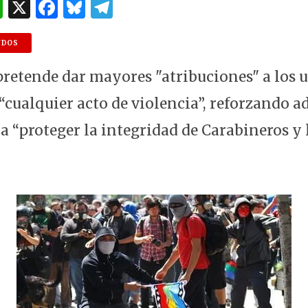
W
X
F
B
T
h
a
lu
el
at
c
es
e
NDOS
s
e
k
g
retende dar mayores "atribuciones" a los
A
b
y
ra
“cualquier acto de violencia”, reforzando a
p
o
m
a “proteger la integridad de Carabineros y 
p
o
k