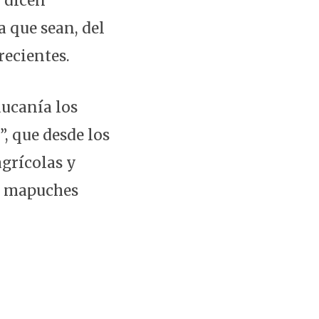
o dicen
a que sean, del
recientes.
aucanía los
, que desde los
grícolas y
os mapuches