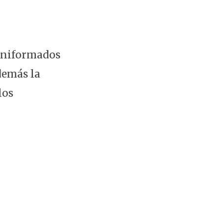
 uniformados
demás la
los