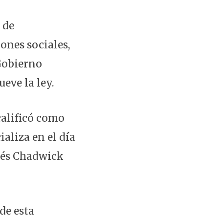
 de
ones sociales,
Gobierno
eve la ley.
calificó como
aliza en el día
drés Chadwick
de esta