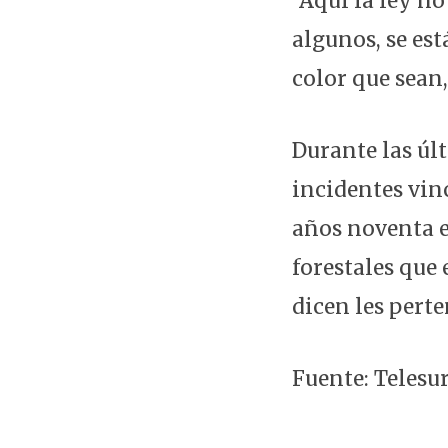
"Aquí la ley n
algunos, se est
color que sean,
Durante las úl
incidentes vin
años noventa e
forestales que
dicen les perte
Fuente: Telesu