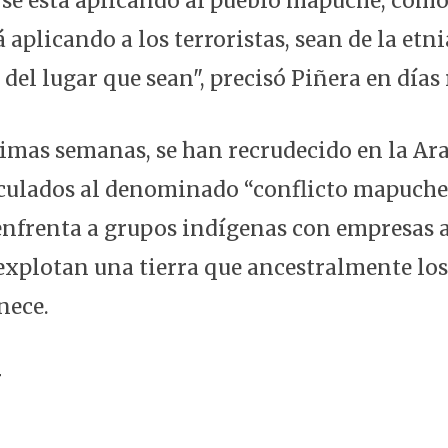
o se está aplicando al pueblo mapuche, com
á aplicando a los terroristas, sean de la etni
 del lugar que sean", precisó Piñera en días 
timas semanas, se han recrudecido en la Ar
culados al denominado “conflicto mapuche”
nfrenta a grupos indígenas con empresas a
 explotan una tierra que ancestralmente l
nece.
r