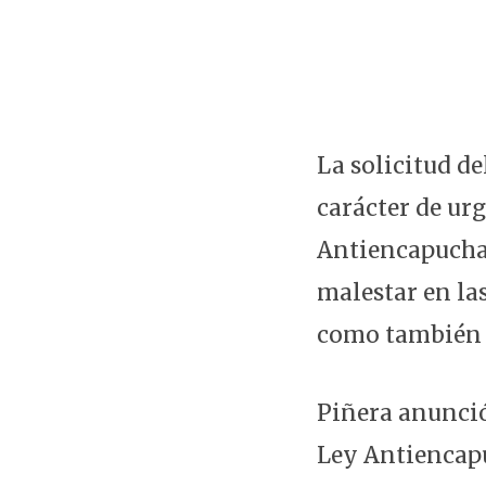
La solicitud de
carácter de ur
Antiencapuchad
malestar en las
como también d
Piñera anunció
Ley Antiencapu