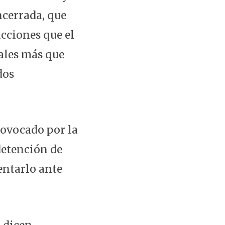
ncerrada, que
cciones que el
iales más que
dos
rovocado por la
detención de
entarlo ante