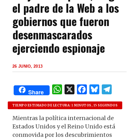
el padre de la Web a los
gobiernos que fueron
desenmascarados
ejerciendo espionaje
26 JUNIO, 2013
W
X
F
B
T
Share
h
a
lu
el
at
c
es
e
TIEMPO ESTIMADO DE LECTURA: 1 MINUTOS, 15 SEGUNDOS
s
e
k
g
Mientras la política internacional de
Estados Unidos y el Reino Unido está
A
b
y
ra
conmovida por los descubrimientos