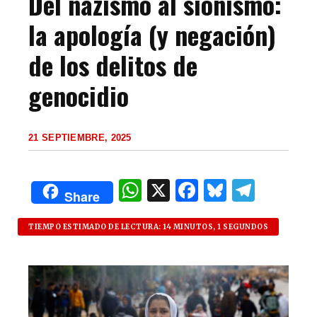
Del nazismo al sionismo:
la apología (y negación)
de los delitos de
genocidio
21 SEPTIEMBRE, 2025
W
X
F
B
T
Share
h
a
lu
el
at
c
es
e
TIEMPO ESTIMADO DE LECTURA: 14 MINUTOS, 1 SEGUNDOS
s
e
k
g
A
b
y
ra
p
o
m