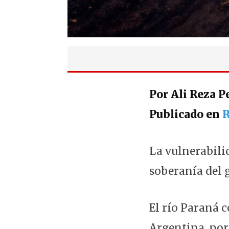
Por
Ali Reza P
Publicado en
R
La vulnerabilid
soberanía del g
El río Paraná 
Argentina, por