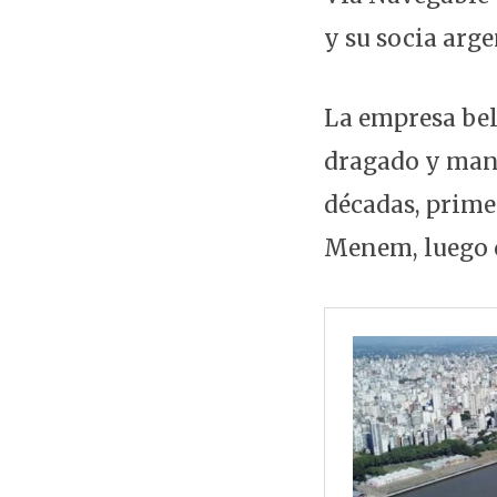
y su socia arg
La empresa belg
dragado y mant
décadas, prime
Menem, luego c