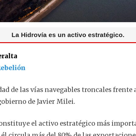
La Hidrovía es un activo estratégico.
eralta
ebelión
ad de las vías navegables troncales frente 
obierno de Javier Milei.
constituye el activo estratégico más import
 él circula más del 80% de las exportacione