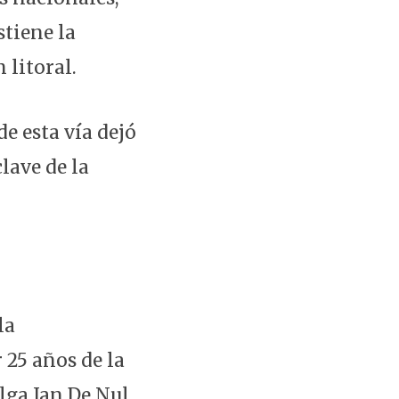
stiene la
 litoral.
de esta vía dejó
lave de la
la
 25 años de la
lga Jan De Nul