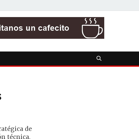
s
ratégica de
n técnica,