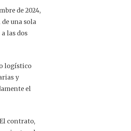
embre de 2024,
 de una sola
 a las dos
 logístico
arias y
adamente el
 El contrato,