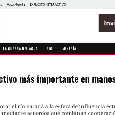
re
Vaca Muerta
EXPLÍCITO INTERACTIVO
EXPLÍCITO
Periodismo sin maripositas
LA GUERRA DEL AGUA
RIGI
MINERÍA
activo más importante en mano
rar el río Paraná a la esfera de influencia est
, mediante acuerdos que combinan cooperació