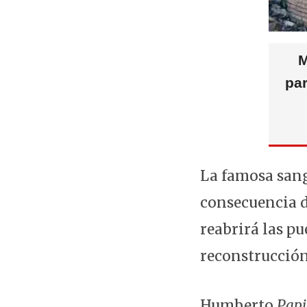
M
pa
La famosa sang
consecuencia d
reabrirá las pu
reconstrucción
Humberto
Papi