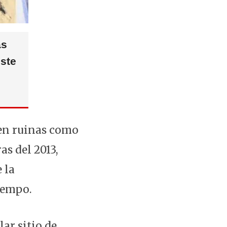
as
ste
 en ruinas como
s del 2013,
 la
iempo.
ar sitio de