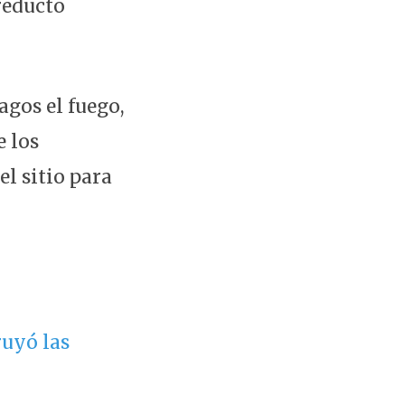
reducto
agos el fuego,
e los
l sitio para
ruyó las