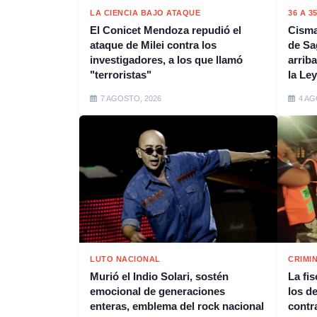
LA CIENCIA BAJO ATAQUE
36 A 3
El Conicet Mendoza repudió el
Cisma
ataque de Milei contra los
de Sa
investigadores, a los que llamó
arrib
"terroristas"
la Ley
7 AGOSTO, 2026
4 AG
LUTO NACIONAL
CRIMI
Murió el Indio Solari, sostén
La fis
emocional de generaciones
los de
enteras, emblema del rock nacional
contr