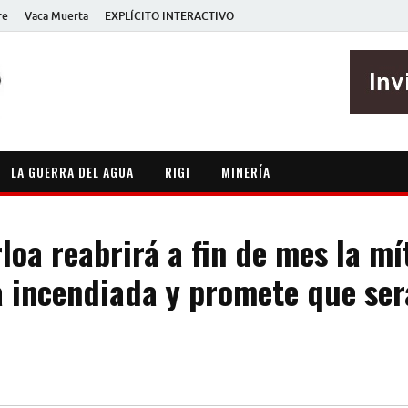
re
Vaca Muerta
EXPLÍCITO INTERACTIVO
EXPLÍCITO
Periodismo sin maripositas
LA GUERRA DEL AGUA
RIGI
MINERÍA
loa reabrirá a fin de mes la mí
 incendiada y promete que será