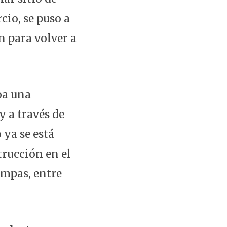
cio, se puso a
n para volver a
oa una
 a través de
 ya se está
trucción en el
umpas, entre