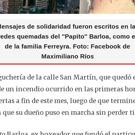
ensajes de solidaridad fueron escritos en l
redes quemadas del "Papito" Barloa, como e
de la familia Ferreyra. Foto: Facebook de
Maximiliano Ríos
uchería de la calle San Martín, que quedó
e un incendio ocurrido en las primeras hora
ertas a fin de este mes, luego de que termine
 que su dueño puso en marcha sin perder t
to
Barloa, ex boxeador que fundó el particul