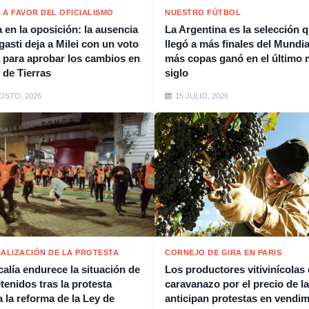
5 A FAVOR DEL OFICIALISMO
NUESTRO FÚTBOL
 en la oposición: la ausencia
La Argentina es la selección 
gasti deja a Milei con un voto
llegó a más finales del Mundia
a para aprobar los cambios en
más copas ganó en el último 
 de Tierras
siglo
OSTO, 2026
15 JULIO, 2026
NALIZACIÓN DE LA PROTESTA
CORNEJO DE GIRA EN PARIS
calía endurece la situación de
Los productores vitivinícolas
tenidos tras la protesta
caravanazo por el precio de la
a la reforma de la Ley de
anticipan protestas en vendim