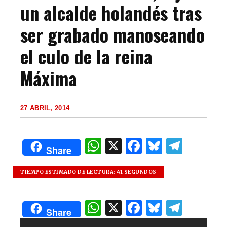
un alcalde holandés tras
ser grabado manoseando
el culo de la reina
Máxima
27 ABRIL, 2014
W
X
F
B
T
Share
h
a
lu
el
at
c
es
e
TIEMPO ESTIMADO DE LECTURA: 41 SEGUNDOS
s
e
k
g
W
X
F
B
T
A
b
y
ra
Share
h
a
lu
el