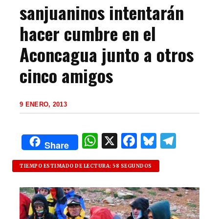
sanjuaninos intentarán
hacer cumbre en el
Aconcagua junto a otros
cinco amigos
9 ENERO, 2013
W
X
F
B
T
Share
h
a
lu
el
at
c
es
e
TIEMPO ESTIMADO DE LECTURA: 58 SEGUNDOS
s
e
k
g
A
b
y
ra