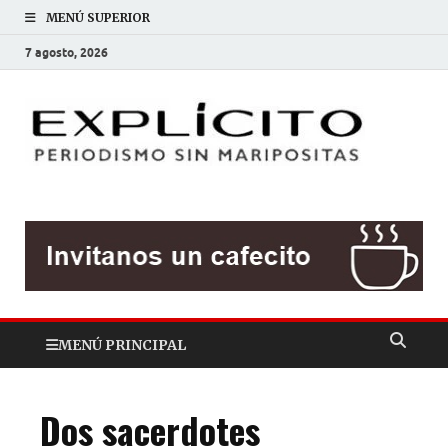
MENÚ SUPERIOR
7 agosto, 2026
EXP
Periodis
sin
mariposit
MENÚ PRINCIPAL
Dos sacerdotes