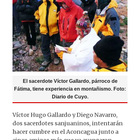
p
o
m
p
o
k
El sacerdote Víctor Gallardo, párroco de
Fátima, tiene experiencia en montañismo. Foto:
Diario de Cuyo.
Víctor Hugo Gallardo y Diego Navarro,
dos sacerdotes sanjuaninos, intentarán
hacer cumbre en el Aconcagua junto a