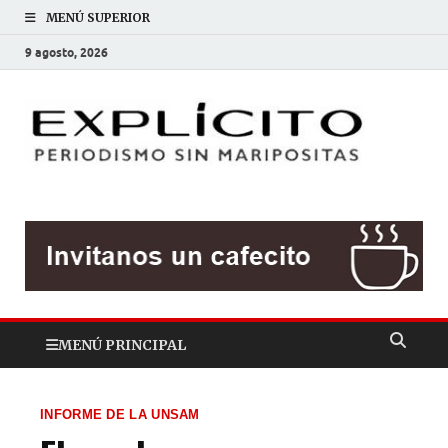
MENÚ SUPERIOR
9 agosto, 2026
EXP
Periodis
sin
mariposit
MENÚ PRINCIPAL
INFORME DE LA UNSAM