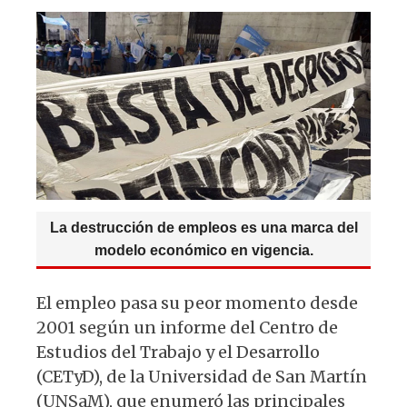
s
e
k
g
A
b
y
ra
p
o
m
p
o
k
La destrucción de empleos es una marca del
modelo económico en vigencia.
El empleo pasa su peor momento desde
2001 según un informe del Centro de
Estudios del Trabajo y el Desarrollo
(CETyD), de la Universidad de San Martín
(UNSaM), que enumeró las principales