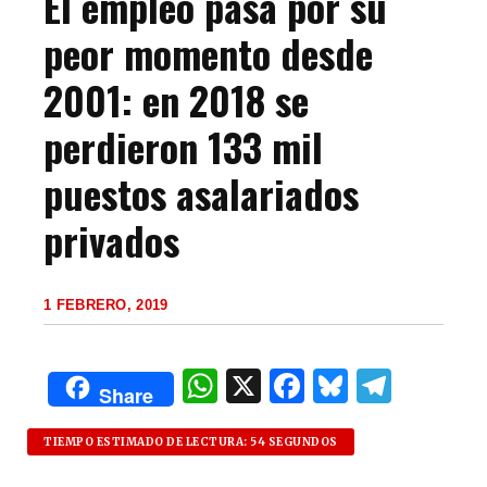
El empleo pasa por su
peor momento desde
2001: en 2018 se
perdieron 133 mil
puestos asalariados
privados
1 FEBRERO, 2019
W
X
F
B
T
Share
h
a
lu
el
at
c
es
e
TIEMPO ESTIMADO DE LECTURA: 54 SEGUNDOS