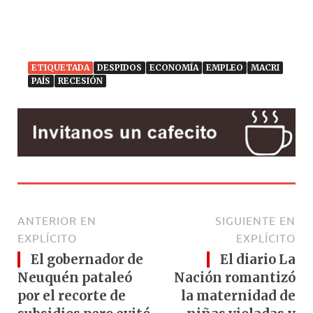
ETIQUETADA
DESPIDOS
ECONOMÍA
EMPLEO
MACRI
PAÍS
RECESIÓN
ANTERIOR EN
SIGUIENTE EN
EXPLÍCITO
EXPLÍCITO
El gobernador de
El diario La
Neuquén pataleó
Nación romantizó
por el recorte de
la maternidad de