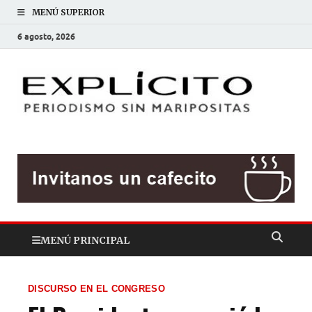
MENÚ SUPERIOR
6 agosto, 2026
EXP
Periodis
sin
mariposit
MENÚ PRINCIPAL
DISCURSO EN EL CONGRESO