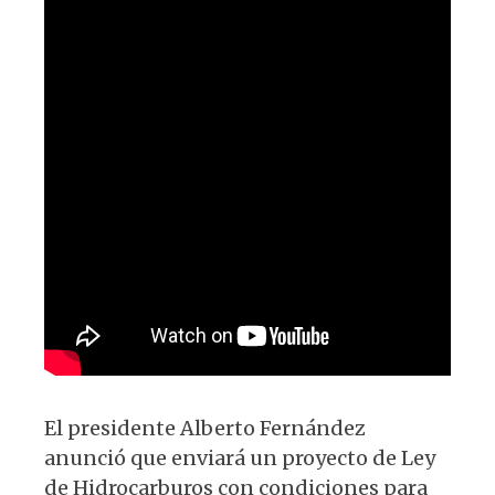
p
o
k
El presidente Alberto Fernández
anunció que enviará un proyecto de Ley
de Hidrocarburos con condiciones para