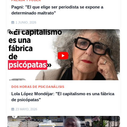
PRENSA Y PODER
Pagni: "El que elige ser periodista se expone a
determinado maltrato"
1 JUNIO, 2026
DOS HORAS DE PSICOANÁLISIS
Lola López Mondéjar: "El capitalismo es una fábrica
de psicópatas"
23 MAYO, 2026