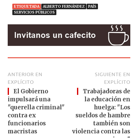
ETIQUETADA
ALBERTO FERNÁNDEZ
PAÍS
SERVICIOS PÚBLICOS
ANTERIOR EN
SIGUIENTE EN
EXPLÍCITO
EXPLÍCITO
El Gobierno
Trabajadoras de
impulsará una
la educación en
"querella criminal"
huelga: "Los
contra ex
sueldos de hambre
funcionarios
también son
macristas
violencia contra las