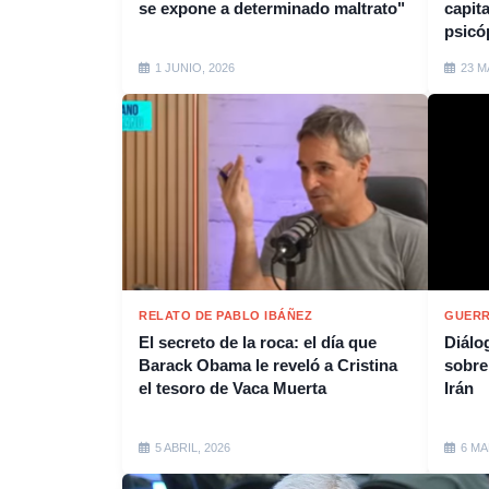
se expone a determinado maltrato"
capit
psicó
1 JUNIO, 2026
23 M
RELATO DE PABLO IBÁÑEZ
GUERR
El secreto de la roca: el día que
Diálo
Barack Obama le reveló a Cristina
sobre
el tesoro de Vaca Muerta
Irán
5 ABRIL, 2026
6 MA