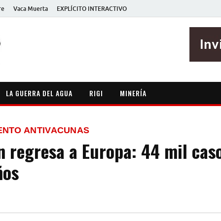
re
Vaca Muerta
EXPLÍCITO INTERACTIVO
EXPLÍCITO
Periodismo sin maripositas
LA GUERRA DEL AGUA
RIGI
MINERÍA
ENTO ANTIVACUNAS
n regresa a Europa: 44 mil caso
ños