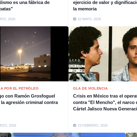
alismo es una fábrica de
ejercicio de valor y dignificac
patas"
la memoria
AYO, 2026
10 MAYO, 2026
A POR EL PETRÓLEO
OLA DE VIOLENCIA
go con Ramón Grosfoguel
Crisis en México tras el opera
 la agresión criminal contra
contra "El Mencho", el narco 
Cártel Jalisco Nueva Generac
RZO, 2026
23 FEBRERO, 2026