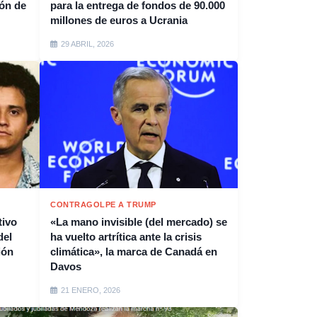
ión de
para la entrega de fondos de 90.000
millones de euros a Ucrania
29 ABRIL, 2026
CONTRAGOLPE A TRUMP
tivo
«La mano invisible (del mercado) se
del
ha vuelto artrítica ante la crisis
ión
climática», la marca de Canadá en
Davos
21 ENERO, 2026