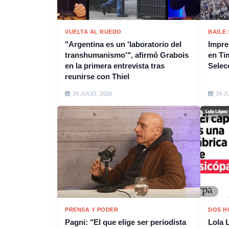
VUELTA AL RUEDO
BAILE
"Argentina es un 'laboratorio del
Impres
transhumanismo'", afirmó Grabois
en Tim
en la primera entrevista tras
Selec
reunirse con Thiel
28 JULIO, 2026
16 J
PRENSA Y PODER
DOS H
Pagni: "El que elige ser periodista
Lola 