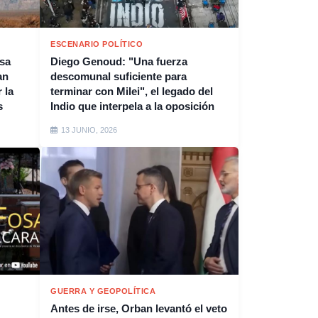
ESCENARIO POLÍTICO
esa
Diego Genoud: "Una fuerza
an
descomunal suficiente para
 la
terminar con Milei", el legado del
s
Indio que interpela a la oposición
13 JUNIO, 2026
GUERRA Y GEOPOLÍTICA
Antes de irse, Orban levantó el veto