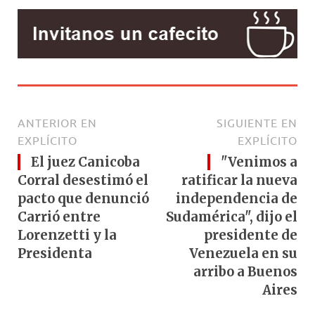
ANTERIOR EN
SIGUIENTE EN
EXPLÍCITO
EXPLÍCITO
El juez Canicoba
"Venimos a
Corral desestimó el
ratificar la nueva
pacto que denunció
independencia de
Carrió entre
Sudamérica", dijo el
Lorenzetti y la
presidente de
Presidenta
Venezuela en su
arribo a Buenos
Aires