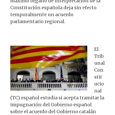
máximo órgano de interpretación de la
A
b
y
ra
Constitución española deja sin efecto
p
o
m
temporalmente un acuerdo
p
o
parlamentario regional.
k
El
Trib
unal
Con
stit
ucio
nal
(TC) español estudia si acepta tramitar la
impugnación del Gobierno español
sobre el acuerdo del Gobierno catalán