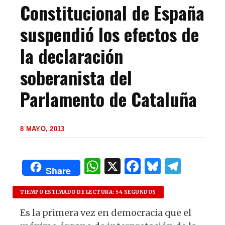
Constitucional de España
suspendió los efectos de
la declaración
soberanista del
Parlamento de Cataluña
8 MAYO, 2013
W
X
F
B
T
Share
h
a
lu
el
at
c
es
e
TIEMPO ESTIMADO DE LECTURA: 54 SEGUNDOS
s
e
k
g
Es la primera vez en democracia que el