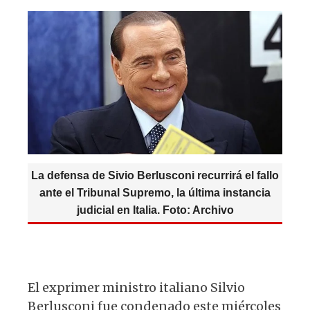
A
b
y
ra
p
o
m
p
o
k
La defensa de Sivio Berlusconi recurrirá el fallo
ante el Tribunal Supremo, la última instancia
judicial en Italia. Foto: Archivo
El exprimer ministro italiano Silvio
Berlusconi fue condenado este miércoles