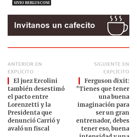
SIVIO BERLUSCONI
ANTERIOR EN
SIGUIENTE EN
EXPLÍCITO
EXPLÍCITO
El juez Ercolini
Ferguson dixit:
también desestimó
"Tienes que tener
el pacto entre
una buena
Lorenzetti y la
imaginación para
Presidenta que
ser un gran
denunció Carrió y
entrenador, debes
avaló un fiscal
tener eso, buena
intensidad y una