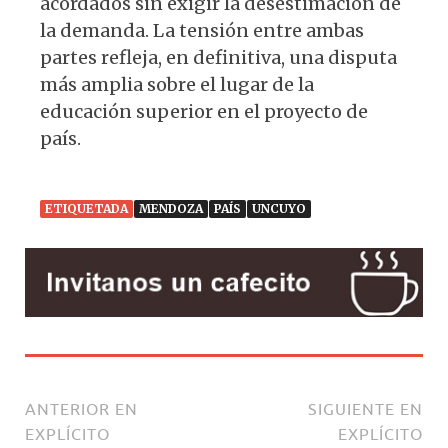
acordados sin exigir la desestimación de
la demanda. La tensión entre ambas
partes refleja, en definitiva, una disputa
más amplia sobre el lugar de la
educación superior en el proyecto de
país.
ETIQUETADA
MENDOZA
PAÍS
UNCUYO
ANTERIOR EN
SIGUIENTE EN
EXPLÍCITO
EXPLÍCITO