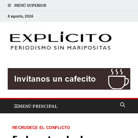
MENÚ SUPERIOR
8 agosto, 2026
EXP
Periodis
sin
mariposit
MENÚ PRINCIPAL
RECRUDECE EL CONFLICTO