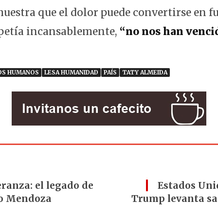
uestra que el dolor puede convertirse en fu
epetía incansablemente,
“no nos han venci
OS HUMANOS
LESA HUMANIDAD
PAÍS
TATY ALMEIDA
eranza: el legado de
Estados Uni
yo Mendoza
Trump levanta san