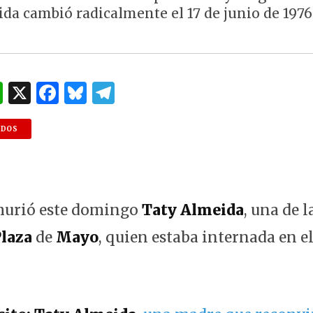
ida cambió radicalmente el 17 de junio de 1976
W
X
F
B
T
h
a
lu
el
at
c
es
e
NDOS
s
e
k
g
A
b
y
ra
p
o
m
 murió este domingo
Taty
Almeida
, una de 
p
o
laza
de
Mayo
, quien estaba internada en e
k