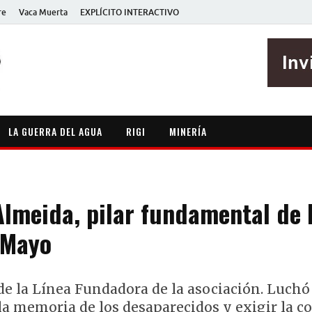
re
Vaca Muerta
EXPLÍCITO INTERACTIVO
EXPLÍCITO
Periodismo sin maripositas
LA GUERRA DEL AGUA
RIGI
MINERÍA
Almeida, pilar fundamental de 
 Mayo
e la Línea Fundadora de la asociación. Luchó 
a memoria de los desaparecidos y exigir la c