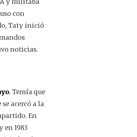
BA y militaba
luso con
o, Taty inició
s mandos
uvo noticias.
ayo
. Temía que
se acercó a la
mpartido. En
 y en 1983