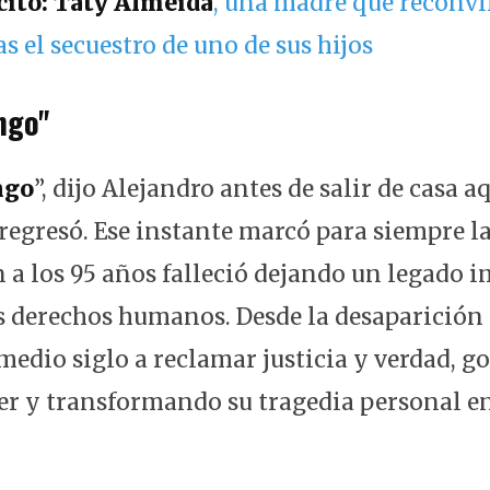
ito:
Taty
Almeida
, una madre que reconvir
as el secuestro de uno de sus hijos
ngo"
ngo
”, dijo Alejandro antes de salir de casa a
 regresó. Ese instante marcó para siempre l
n a los 95 años falleció dejando un legado 
s derechos humanos. Desde la desaparición d
medio siglo a reclamar justicia y verdad, 
er y transformando su tragedia personal e