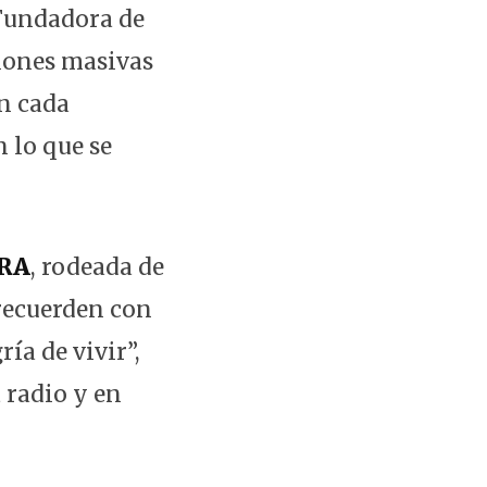
 Fundadora de
iones masivas
En cada
 lo que se
RA
, rodeada de
 recuerden con
ía de vivir”,
 radio y en