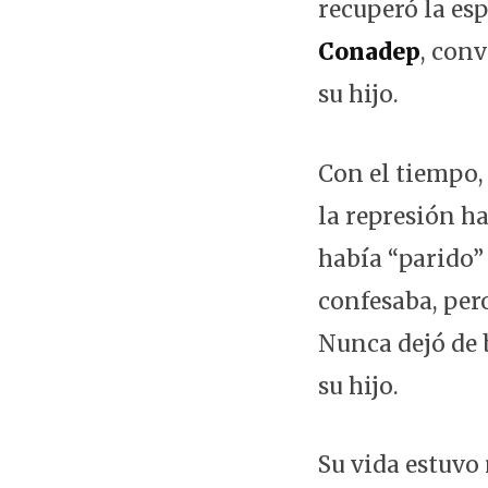
recuperó la esp
Conadep
, con
su hijo.
Con el tiempo,
la represión h
había “parido” 
confesaba, per
Nunca dejó de 
su hijo.
Su vida estuvo