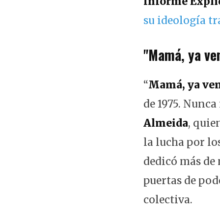
Informe Explíc
su ideología tr
"Mamá, ya ve
“
Mamá, ya ve
de 1975. Nunca
Almeida
, quie
la lucha por lo
dedicó más de 
puertas de pod
colectiva.