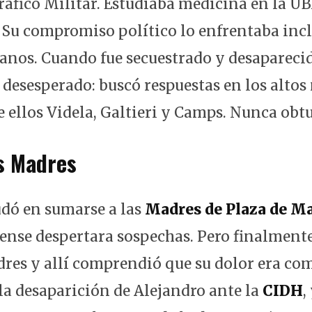
ráfico Militar. Estudiaba medicina en la U
. Su compromiso político lo enfrentaba inc
canos. Cuando fue secuestrado y desaparecid
 desesperado: buscó respuestas en los alto
e ellos Videla, Galtieri y Camps. Nunca obt
as Madres
udó en sumarse a las
Madres de Plaza de M
ense despertara sospechas. Pero finalmente 
dres y allí comprendió que su dolor era co
la desaparición de Alejandro ante la
CIDH
,