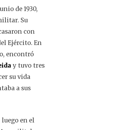
junio de 1930,
ilitar. Su
 casaron con
el Ejército. En
go, encontró
eida
y tuvo tres
cer su vida
taba a sus
 luego en el