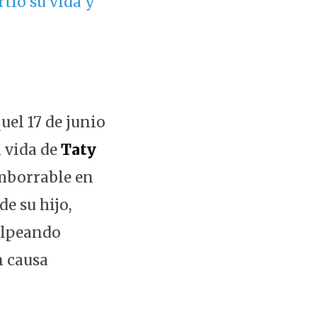
tió su vida y
quel 17 de junio
a vida de
Taty
imborrable en
e su hijo,
golpeando
n causa