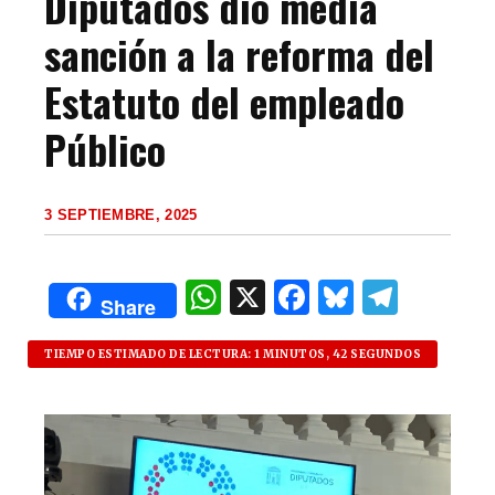
Diputados dio media
sanción a la reforma del
Estatuto del empleado
Público
3 SEPTIEMBRE, 2025
W
X
F
B
T
Share
h
a
lu
el
at
c
es
e
TIEMPO ESTIMADO DE LECTURA: 1 MINUTOS, 42 SEGUNDOS
s
e
k
g
A
b
y
ra
p
o
m