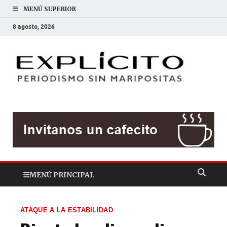
MENÚ SUPERIOR
8 agosto, 2026
EXP
Periodis
sin
mariposit
MENÚ PRINCIPAL
ATAQUE A LA ESTABILIDAD