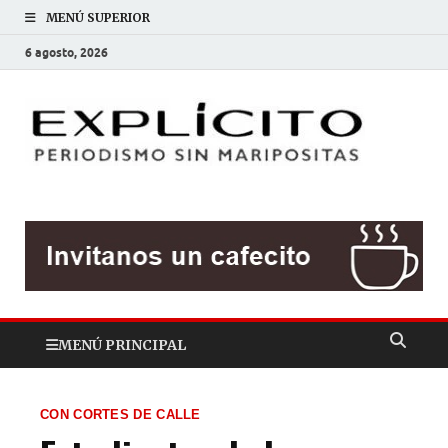
MENÚ SUPERIOR
6 agosto, 2026
EXP
Periodis
sin
mariposit
MENÚ PRINCIPAL
CON CORTES DE CALLE