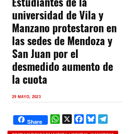
Estudiantes de la
universidad de Vila y
Manzano protestaron en
las sedes de Mendoza y
San Juan por el
desmedido aumento de
la cuota
29 MAYO, 2023
W
X
F
B
T
Share
h
a
lu
el