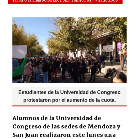
at
c
es
e
TIEMPO ESTIMADO DE LECTURA: 1 MINUTOS, 47 SEGUNDOS
s
e
k
g
A
b
y
ra
p
o
m
p
o
k
Estudiantes de la Universidad de Congreso
protestaron por el aumento de la cuota.
Alumnos de la Universidad de
Congreso de las sedes de Mendoza y
San Juan realizaron este lunes una