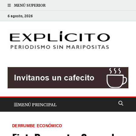
MENÚ SUPERIOR
6 agosto, 2026
EXP
Periodis
sin
mariposit
MENÚ PRINCIPAL
DERRUMBE ECONÓMICO