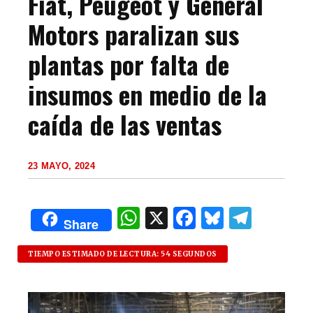
Fiat, Peugeot y General
Motors paralizan sus
plantas por falta de
insumos en medio de la
caída de las ventas
23 MAYO, 2024
W
X
F
B
T
Share
h
a
lu
el
at
c
es
e
TIEMPO ESTIMADO DE LECTURA: 54 SEGUNDOS
s
e
k
g
A
b
y
ra