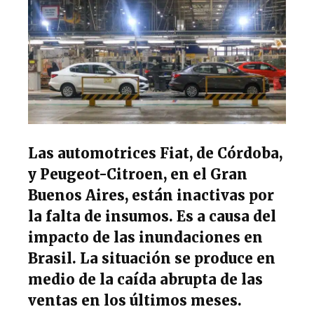
p
o
m
p
o
k
Las automotrices Fiat, de Córdoba,
y Peugeot-Citroen, en el Gran
Buenos Aires, están inactivas por
la falta de insumos. Es a causa del
impacto de las inundaciones en
Brasil. La situación se produce en
medio de la caída abrupta de las
ventas en los últimos meses.