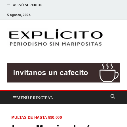
MENÚ SUPERIOR
5 agosto, 2026
EXP
Periodis
sin
mariposit
MENÚ PRINCIPAL
MULTAS DE HASTA 890.000